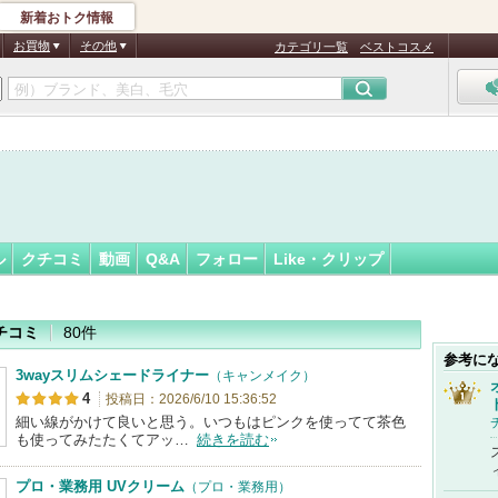
新着おトク情報
フォロー
さん
お買物
その他
カテゴリ一覧
ベストコスメ
ル
クチコミ
動画
Q&A
フォロー
Like・クリップ
チコミ
80件
参考に
3wayスリムシェードライナー
（キャンメイク）
4
投稿日：2026/6/10 15:36:52
細い線がかけて良いと思う。いつもはピンクを使ってて茶色
も使ってみたたくてアッ…
続きを読む
プロ・業務用 UVクリーム
（プロ・業務用）