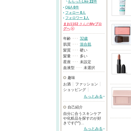
└
もらったLike
22
件
Q&A
0
件
フォロー
0
人
フォロワー
1
人
まお1102
さんの
Myブロ
グへ
→
年齢
･･･
32歳
肌質
･･･
混合肌
髪質
･･･
硬い
髪量
･･･
多い
星座
･･･
未設定
血液型
･･･
未選択
趣味
お酒
ファッション
ショッピング
もっとみる
自己紹介
自分に合うスキンケア
や化粧品を探すのが好
きです(^^)…
もっとみる