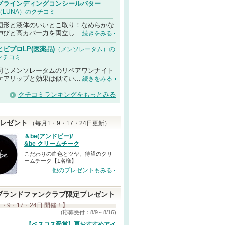
グラインディングコンシールバター
（LUNA）のクチコミ
固形と液体のいいとこ取り！なめらかな
伸びと高カバー力を両立し...
続きをみる
ヒビプロLP(医薬品)
（メンソレータム）の
クチコミ
同じメンソレータムのリペアワンナイト
ケアリップと効果は似てい...
続きをみる
クチコミランキングをもっとみる
レゼント
（毎月1・9・17・24日更新）
＆be(アンドビー)/
&be クリームチーク
こだわりの血色とツヤ、待望のクリ
ームチーク【1名様】
他のプレゼントもみる
ブランドファンクラブ限定プレゼント
1・9・17・24日 開催！】
(応募受付：8/9～8/16)
【ベスコス受賞】夏おすすめアイ