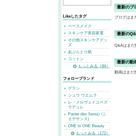
最新のブ
Likeしたタグ
ブログはま
ベースメイク
スキンケア美容家電
最新のQ&
その他スキンケアグッ
ズ
Q&Aはま
あぶらとり紙
コットン
最新の動
もっとみる（84）
動画はまだ
フォローブランド
ゲラン
シュウ ウエムラ
レ・メルヴェイユーズ
ラデュレ
Panier des Sens(パニ
エデサンス)
ONE to ONE Beauty
もっとみる（172）