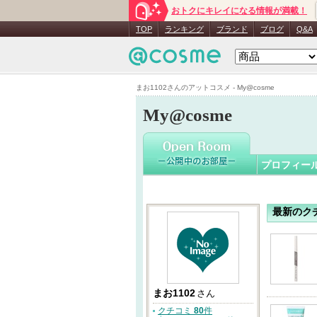
おトクにキレイになる情報が満載！
まお1102
TOP
ランキング
ブランド
ブログ
Q&A
まお1102さんのアットコスメ - My@cosme
My@cosme
プロフィー
最新のク
まお1102
さん
クチコミ
80
件