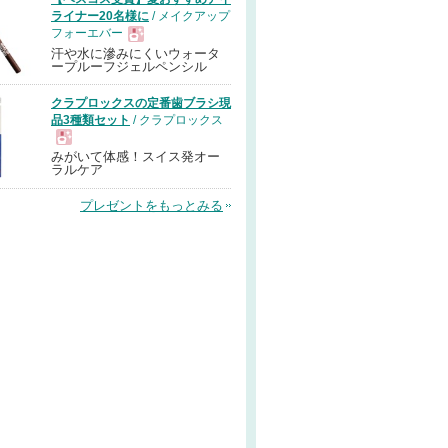
ライナー20名様に
/ メイクアップ
フォーエバー
汗や水に滲みにくいウォータ
現
ープルーフジェルペンシル
クラプロックスの定番歯ブラシ現
品
品3種類セット
/ クラプロックス
みがいて体感！スイス発オー
現
ラルケア
プレゼントをもっとみる
品