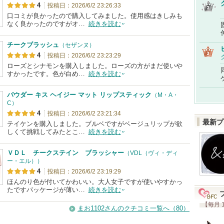
4
投稿日：2026/6/2 23:26:33
口コミが良かったので購入してみました。使用感はきしみも
なく良かったのですがオ…
続きを読む
チークブラッシュ
（セザンヌ）
4
投稿日：2026/6/2 23:23:29
ローズとシナモンを購入しました。ローズの方がまだ使いや
すかったです。色が白め…
続きを読む
パウダー キス ヘイジー マット リップスティック
（M・A・
C）
4
投稿日：2026/6/2 23:21:34
最新プ
テイケンを購入しました。ブルベですがベージュリップが欲
しくて挑戦してみたとこ…
続きを読む
ＶＤＬ チークステイン ブラッシャー
（VDL（ヴィ・ディ
ー・エル））
4
投稿日：2026/6/2 23:19:29
ほんのり色が付いてかわいい。大人女子ですが使いやすかっ
たですパッケージが薄い…
続きを読む
【毎月 
まお1102さんのクチコミ一覧へ（80）