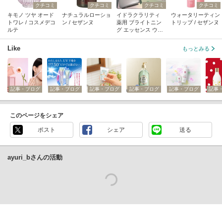
クチコミ
クチコミ
クチコミ
クチコミ
キモノ ツヤ オード
ナチュラルローショ
イドラクラリティ
ウォータリーティン
トワレ / コスメデコ
ン / セザンヌ
薬用 ブライトニン
トリップ / セザンヌ
ルテ
グ エッセンス ウォ
ーター / コスメデコ
ルテ
Like
もっとみる
記事・ブログ
記事・ブログ
記事・ブログ
記事・ブログ
記事・ブログ
記事
このページをシェア
ポスト
シェア
送る
ayuri_bさんの活動