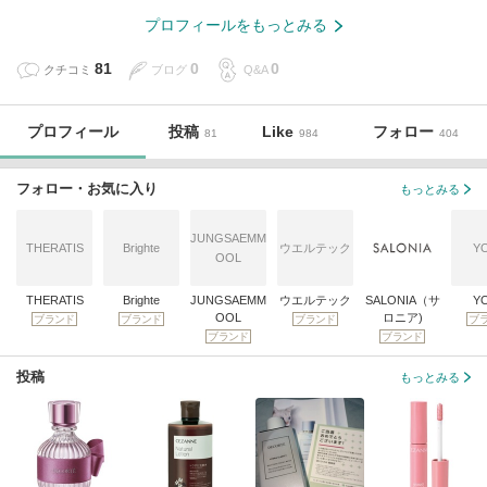
プロフィールをもっとみる
81
0
0
クチコミ
ブログ
Q&A
プロフィール
投稿
Like
フォロー
81
984
404
フォロー・お気に入り
もっとみる
JUNGSAEMM
THERATIS
Brighte
ウエルテック
Y
OOL
THERATIS
Brighte
JUNGSAEMM
ウエルテック
SALONIA（サ
Y
OOL
ロニア)
ブランド
ブランド
ブランド
ブ
ブランド
ブランド
投稿
もっとみる