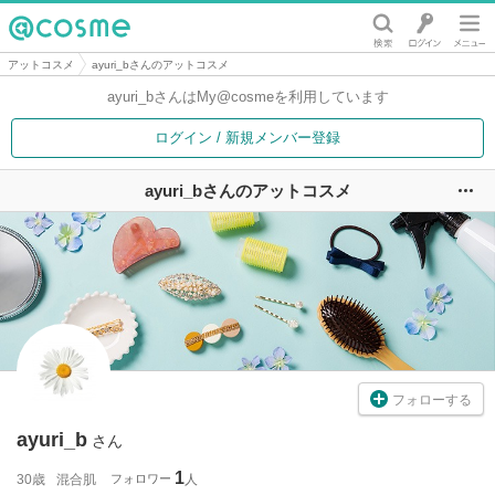
@cosme
アットコスメ
ayuri_bさんのアットコスメ
ayuri_bさんは
My@cosmeを利用しています
ログイン / 新規メンバー登録
ayuri_bさんのアットコスメ
ユ
フォローする
ayuri_b
さん
1
30歳
混合肌
フォロワー