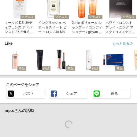
クチコミ
クチコミ
クチコミ
クチコミ
キールズ DS UVデ
イングリッシュ ペ
2chic ボリューム シ
ホワイトロジスト
ィフェンス アドバ
アー & スイート ピ
ャンプー／コンディ
ブライトニング マ
ンスト / KIEHL’S SI
ー コロン / Jo Malon
ショナー / giovanni
スク / コスメデコル
NCE 1851(キール
e London(ジョー マ
(ジョヴァンニ)
テ
ズ)
ローン ロンドン)
Like
もっとみる
商品
商品
商品
商品
商品
このページをシェア
ポスト
シェア
送る
mp.sさんの活動