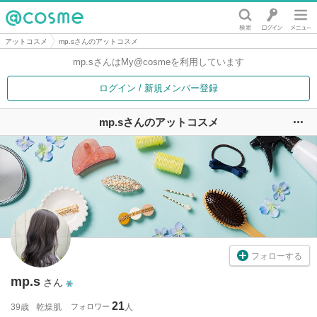
@cosme
アットコスメ
mp.sさんのアットコスメ
mp.sさんは
My@cosmeを利用しています
ログイン / 新規メンバー登録
mp.sさんのアットコスメ
ユ
フォローする
mp.s
さん
21
39歳
乾燥肌
フォロワー