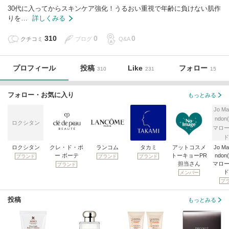
30代に入ってからスキンケア強化！うるおい重視で年齢に負けない肌作
りを…
詳しくみる
310
0
0
クチコミ
ブログ
Q&A
プロフィール
投稿
Like
フォロー
310
231
15
フォロー・お気に入り
もっとみる
Jo Ma
ndo
ロクシタン
マロー
ド
ロクシタン
クレ・ド・ポ
ランコム
タカミ
アットコスメ
Jo Ma
ー ボーテ
トーキョーPR
ndo
ブランド
ブランド
ブランド
担当さん
マロー
ブランド
ド
メンバー
ブ
投稿
もっとみる