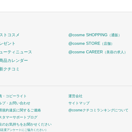
ストコスメ
@cosme SHOPPING
（通販）
レゼント
@cosme STORE
（店舗）
ューティニュース
@cosme CAREER
（美容の求人）
商品カレンダー
新クチコミ
責・コピーライト
運営会社
ルプ・お問い合わせ
サイトマップ
用規約違反に関するご連絡
@cosmeクチコミランキングについて
スタマーサポートブログ
在のお気持ちをお聞かせください
満足度アンケートにご協力ください）