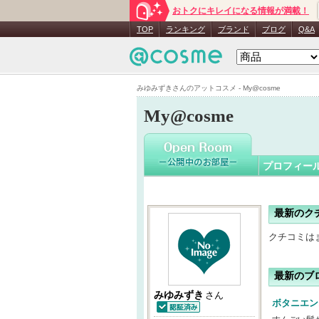
おトクにキレイになる情報が満載！
みゆみず
TOP
ランキング
ブランド
ブログ
Q&A
みゆみずきさんのアットコスメ - My@cosme
My@cosme
プロフィー
最新のク
クチコミは
最新のブ
みゆみずき
さん
ボタニエン
認証済