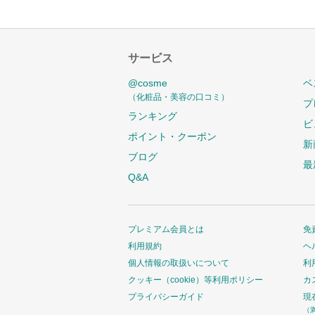
サービス
@cosme
ベ
（化粧品・美容の口コミ）
プ
ランキング
ビ
ポイント・クーポン
新
ブログ
最
Q&A
プレミアム会員とは
免
利用規約
ヘ
個人情報の取扱いについて
利
クッキー（cookie）等利用ポリシー
カ
プライバシーガイド
現
（