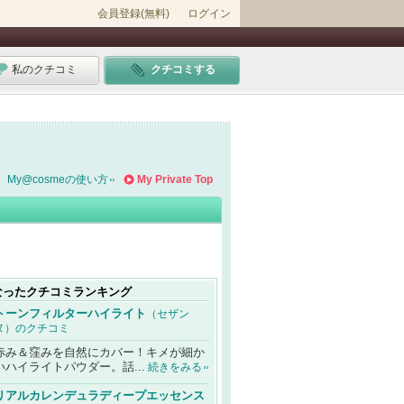
会員登録(無料)
ログイン
私のクチコミ
クチコミする
My@cosmeの使い方
My Private Top
なったクチコミランキング
トーンフィルターハイライト
（セザン
ヌ）のクチコミ
赤み＆窪みを自然にカバー！キメが細か
いハイライトパウダー。話...
続きをみる
リアルカレンデュラディープエッセンス