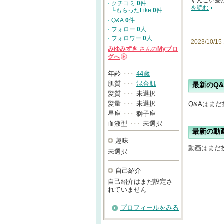
すんごい髪
クチコミ
0
件
を読む
└
もらったLike
0
件
Q&A
0
件
フォロー
0
人
フォロワー
0
人
2023/10/15 
みゆみずき
さんの
Myブロ
グへ
→
年齢
･･･
44歳
肌質
･･･
混合肌
最新のQ&
髪質
･･･
未選択
髪量
･･･
未選択
Q&Aはま
星座
･･･
獅子座
血液型
･･･
未選択
最新の動
趣味
動画はまだ
未選択
自己紹介
自己紹介はまだ設定さ
れていません
プロフィールをみる