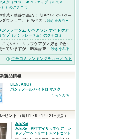
マスク
（APRILSKIN（エイプリルスキ
ン））のクチコミ
密着感と鎮静力高め！ 肌をひんやりクー
ルダウンして、もちペタ...
続きをみる
メンソレータム リペアワン ナイトケア
リップ
（メンソレータム）のクチコミ
すごくいい！リップケアが大好きで色々
使っていますが、医薬品並...
続きをみる
クチコミランキングをもっとみる
新製品情報
LIENJANG /
パンテノール ハイドロ マスク
もっとみる
レゼント
（毎月1・9・17・24日更新）
JoluXe/
JoluXe PPTデイリッチケア シ
ャンプー＆トリートメントセット