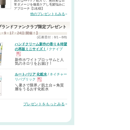
贅沢なPPTケア処方で、無自覚な日
常ダメージを徹底ケアし毛髪悩みに
アプローチ【1名様】
他のプレゼントもみる
ブランドファンクラブ限定プレゼント
1・9・17・24日 開催！】
(応募受付：8/1～8/8)
ハンドクリーム新作の香り＆待望
の再販ミニサイズ！
/ クナイプ
新作ホワイトブロッサムと人
現
気のネロリをお届け！
ルートバリア 化粧水
/ ネイチャー
品
リパブリック
＼暑さで限界／肌土台＝角質
現
層をうるおす化粧水
品
プレゼントをもっとみる