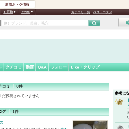
新着おトク情報
き
フォロー
さん
お買物
その他
カテゴリ一覧
ベストコスメ
認
証
済
ル
クチコミ
動画
Q&A
フォロー
Like・クリップ
チコミ
0件
参考に
まだ投稿されていません
ログ
1件
ス