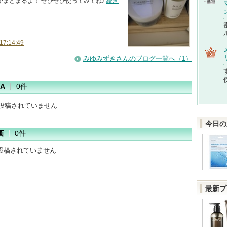
がまとまるよ！ ぜひぜひ使ってみてね♪
続き
17:14:49
みゆみずきさんのブログ一覧へ（1）
A
0件
だ投稿されていません
今日の
画
0件
投稿されていません
最新プ