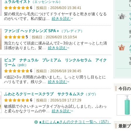
ュラルモイスト
（エッセンシャル）
6
投稿日：2026/6/20 15:36:41
髪の根元から毛先につけてドライヤーすると乾きが速くなる
のがいいです。私の髪は…
続きを読む
ファンゴ ヘッドクレンズ SPA＋
（プレディア）
5
投稿日：2026/6/20 15:10:54
泡立たなくて頭皮に揉み込んで2～3分おくとすーっとした清
涼感がありました。髪…
続きを読む
ピュア ナチュラル プレミアム リンクルセラム アイク
リーム
（pdc）
6
投稿日：2026/6/18 19:36:45
<追記>3ヶ月間夜のみ使いました。しっとり潤うし目もとに
ハリもでます。残り少…
続きを読む
今日の
ふわとろクリーミースクラブ サクラ＆ムスク
（ダヴ）
6
投稿日：2026/1/28 17:27:29
敏感肌で小さいチューブタイプからお試ししました。ふわっ
と柔らかなクリームの中…
続きを読む
●まにょん●さんのクチコミ一覧へ（157）
最新プ