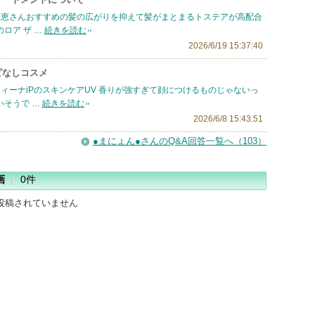
崎恵さんおすすめの髪の広がりを抑えて髪がまとまるトステアが高配合
のロア ザ …
続きを読む
2026/6/19 15:37:40
ピなしコスメ
ィーナiPのスキンケアUV 香りが強すぎて顔につけるものじゃないっ
いそうで …
続きを読む
2026/6/8 15:43:51
●まにょん●さんのQ&A回答一覧へ（103）
画
0件
投稿されていません