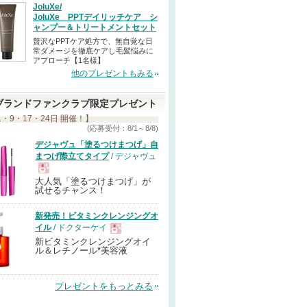
JoluXe/
JoluXe PPTデイリッチケア シ
ャンプー＆トリートメントセット
贅沢なPPTケア処方で、無自覚な日
常ダメージを徹底ケアし毛髪悩みに
アプローチ【1名様】
他のプレゼントもみる
ブランドファンクラブ限定プレゼント
1・9・17・24日 開催！】
(応募受付：8/1～8/8)
デジャヴュ「塗るつけまつげ」自
まつげ際立てタイプ
/ デジャヴュ
大人気「塗るつけまつげ」が
現
試せるチャンス！
新発売！ビタミンクレンジングオ
品
イル
/ ドクターケイ
新ビタミンクレンジングオイ
現
ル＆レチノール*美容液
品
プレゼントをもっとみる