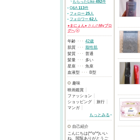
└
もらったLike
492
件
Q&A
113
件
フォロー
25
人
フォロワー
62
人
●まにょん●
さんの
Myブロ
グへ
→
年齢
･･･
42歳
肌質
･･･
脂性肌
髪質
･･･
普通
髪量
･･･
多い
星座
･･･
魚座
血液型
･･･
B型
趣味
映画鑑賞
ファッション
ショッピング
旅行
マンガ
もっとみる
自己紹介
こんにちは(*^o^*)いい
ね、閲覧ありがとうご