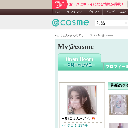
おトクにキレイになる情報が満載！
●まにょん
TOP
ランキング
ブランド
ブログ
Q&A
●まにょん●さんのアットコスメ - My@cosme
My@cosme
プロフィー
最新のク
●まにょん●
さん
クチコミ
157
件