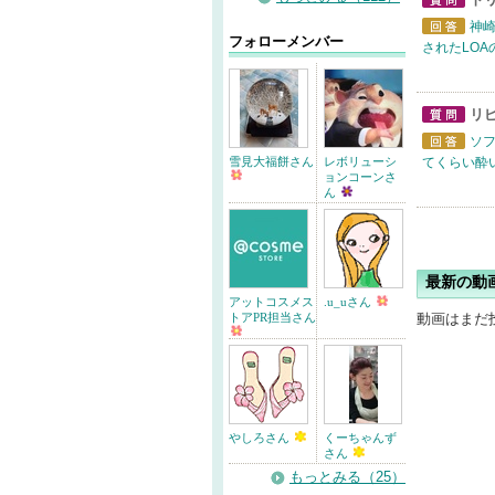
質問
神
フォローメンバー
回答
されたLOA
リ
質問
ソフ
回答
雪見大福餅さん
レボリューシ
てくらい酔
ョンコーンさ
ん
最新の動
アットコスメス
.u_uさん
トアPR担当さん
動画はまだ
やしろさん
くーちゃんず
さん
もっとみる（25）