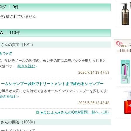
ログ
0件
だ投稿されていません
A
113件
●さんの質問（10件）
【毎月 
酸パック
C、夜レチノールの習慣の、夜レチの前に炭酸パックを取り入れると
炭酸パッ …
続きを読む
2026/7/14 13:47:53
リームシャンプー以外でトリートメントまで終わるシャンプー
お風呂が大変になり時短できるオールインワンシャンプーを探してま
続きを読む
2026/5/26 13:43:48
●まにょん●さんのQ&A質問一覧へ（10）
●さんの回答（103件）
リートメントについて