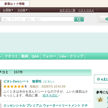
新着おトク情報
●
フォロー
さん
お買物
その他
カテゴリ一覧
ベストコスメ
ル
クチコミ
動画
Q&A
フォロー
Like・クリップ
チコミ
157件
●ま
ビオレZeroシート 無香性
（ビオレ）
6
投稿日：2026/7/1 10:41:59
ふくときは水分を含んだシートなのですが、ふいた後肌はさ
参考に
らっとします。商品に書…
続きを読む
エッセンシャル プレミアム ウォータートリートメント ナチ