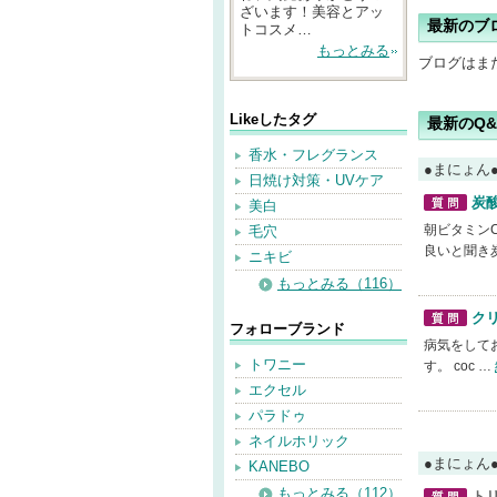
ざいます！美容とアッ
最新のブ
トコスメ…
もっとみる
ブログはま
Likeしたタグ
最新のQ&
香水・フレグランス
●まにょん
日焼け対策・UVケア
炭
美白
質問
朝ビタミン
毛穴
良いと聞き
ニキビ
もっとみる（116）
ク
フォローブランド
質問
病気をして
トワニー
す。 coc …
エクセル
パラドゥ
ネイルホリック
●まにょん
KANEBO
もっとみる（112）
ト