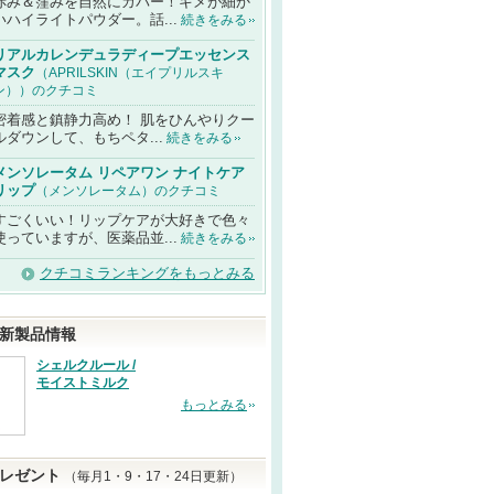
赤み＆窪みを自然にカバー！キメが細か
いハイライトパウダー。話...
続きをみる
リアルカレンデュラディープエッセンス
マスク
（APRILSKIN（エイプリルスキ
ン））のクチコミ
密着感と鎮静力高め！ 肌をひんやりクー
ルダウンして、もちペタ...
続きをみる
メンソレータム リペアワン ナイトケア
リップ
（メンソレータム）のクチコミ
すごくいい！リップケアが大好きで色々
使っていますが、医薬品並...
続きをみる
クチコミランキングをもっとみる
新製品情報
シェルクルール /
モイストミルク
もっとみる
レゼント
（毎月1・9・17・24日更新）