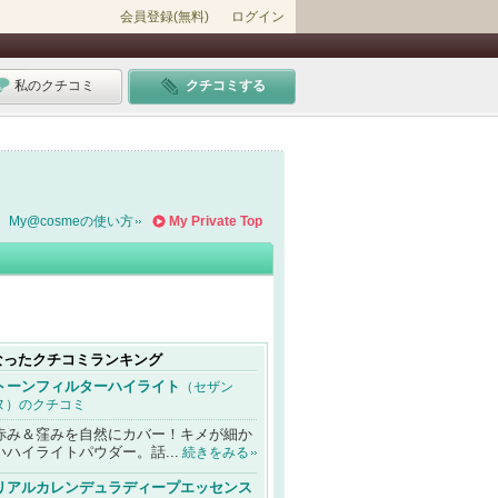
会員登録(無料)
ログイン
私のクチコミ
クチコミする
My@cosmeの使い方
My Private Top
なったクチコミランキング
トーンフィルターハイライト
（セザン
ヌ）のクチコミ
赤み＆窪みを自然にカバー！キメが細か
いハイライトパウダー。話...
続きをみる
リアルカレンデュラディープエッセンス