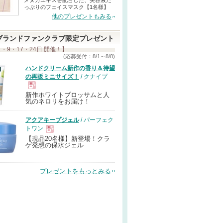
メヌカエキスを配合した、美容液た
っぷりのフェイスマスク【1名様】
他のプレゼントもみる
ブランドファンクラブ限定プレゼント
1・9・17・24日 開催！】
(応募受付：8/1～8/8)
ハンドクリーム新作の香り＆待望
の再販ミニサイズ！
/ クナイプ
新作ホワイトブロッサムと人
現
気のネロリをお届け！
アクアキープジェル
/ パーフェク
品
トワン
【現品20名様】新登場！クラ
現
ゲ発想の保水ジェル
品
プレゼントをもっとみる