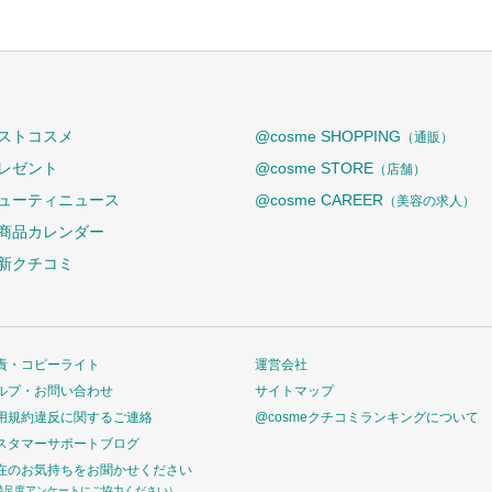
ストコスメ
@cosme SHOPPING
（通販）
レゼント
@cosme STORE
（店舗）
ューティニュース
@cosme CAREER
（美容の求人）
商品カレンダー
新クチコミ
責・コピーライト
運営会社
ルプ・お問い合わせ
サイトマップ
用規約違反に関するご連絡
@cosmeクチコミランキングについて
スタマーサポートブログ
在のお気持ちをお聞かせください
満足度アンケートにご協力ください）