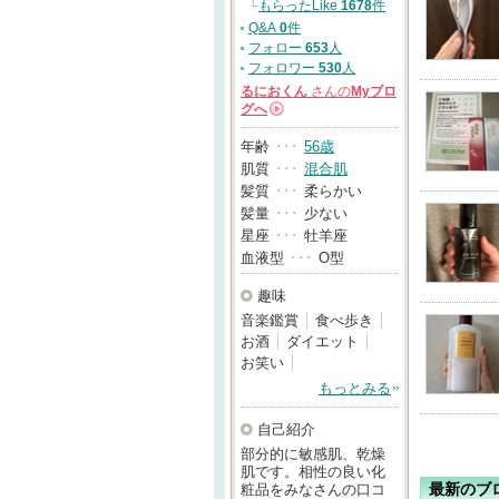
└
もらったLike
1678
件
Q&A
0
件
フォロー
653
人
フォロワー
530
人
るにおくん
さんの
Myブロ
グへ
→
年齢
･･･
56歳
肌質
･･･
混合肌
髪質
･･･
柔らかい
髪量
･･･
少ない
星座
･･･
牡羊座
血液型
･･･
O型
趣味
音楽鑑賞
食べ歩き
お酒
ダイエット
お笑い
もっとみる
自己紹介
部分的に敏感肌、乾燥
肌です。相性の良い化
粧品をみなさんの口コ
最新のブ