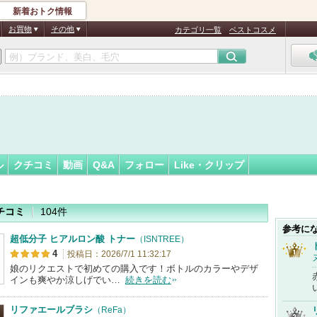
新着おトク情報
ん
フォロー
さん
お買物
その他
カテゴリ一覧
ベストコスメ
ル
クチコミ
動画
Q&A
フォロー
Like・クリップ
チコミ
104件
参考に
超低分子 ヒアルロン酸 トナー
（ISNTREE）
4
投稿日：2026/7/1 11:32:17
娘のリクエストで初めての購入です！ボトルのカラーやデザ
インも爽やか涼しげでい…
続きを読む
リファエールブラシ
（ReFa）