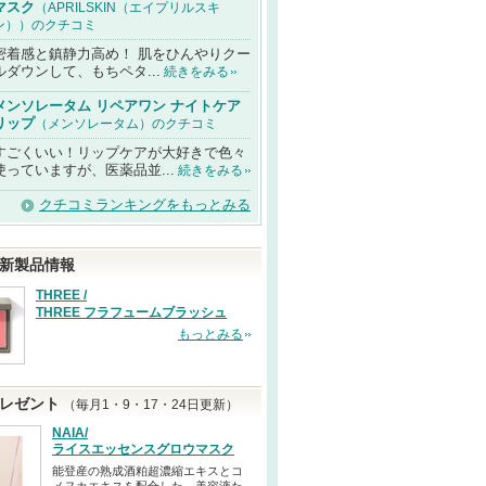
マスク
（APRILSKIN（エイプリルスキ
ン））のクチコミ
密着感と鎮静力高め！ 肌をひんやりクー
ルダウンして、もちペタ...
続きをみる
メンソレータム リペアワン ナイトケア
リップ
（メンソレータム）のクチコミ
すごくいい！リップケアが大好きで色々
使っていますが、医薬品並...
続きをみる
クチコミランキングをもっとみる
新製品情報
THREE /
THREE フラフュームブラッシュ
もっとみる
レゼント
（毎月1・9・17・24日更新）
NAIA/
ライスエッセンスグロウマスク
能登産の熟成酒粕超濃縮エキスとコ