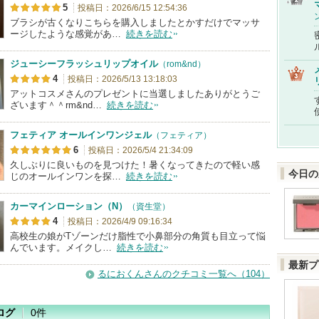
5
投稿日：2026/6/15 12:54:36
ブラシが古くなりこちらを購入しましたとかすだけでマッサ
ージしたような感覚があ…
続きを読む
ジューシーフラッシュリップオイル
（rom&nd）
4
投稿日：2026/5/13 13:18:03
アットコスメさんのプレゼントに当選しましたありがとうご
ざいます＾＾rm&nd…
続きを読む
フェティア オールインワンジェル
（フェティア）
6
投稿日：2026/5/4 21:34:09
久しぶりに良いものを見つけた！暑くなってきたので軽い感
今日の
じのオールインワンを探…
続きを読む
カーマインローション（N）
（資生堂）
4
投稿日：2026/4/9 09:16:34
高校生の娘がTゾーンだけ脂性で小鼻部分の角質も目立って悩
んでいます。メイクし…
続きを読む
最新プ
るにおくんさんのクチコミ一覧へ（104）
ログ
0件