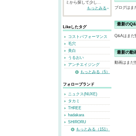
ミから探して少し…
ブログはま
もっとみる
最新のQ&
Likeしたタグ
Q&Aはま
コストパフォーマンス
毛穴
美白
最新の動
うるおい
動画はまだ
アンチエイジング
もっとみる（5）
フォローブランド
ニュクス(NUXE)
タカミ
THREE
hadakara
SHIRORU
もっとみる（151）