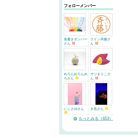
フォローメンバー
落書きボンバー
ラドン斉藤さ
さん
ん
めろんめろんめ
サツまりこさ
ろさん
ん
にじさゆさん
き色さん
もっとみる（653）