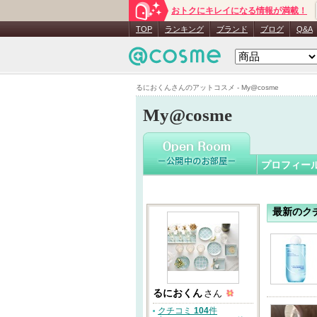
おトクにキレイになる情報が満載！
るにおく
TOP
ランキング
ブランド
ブログ
Q&A
るにおくんさんのアットコスメ - My@cosme
My@cosme
プロフィー
最新のク
るにおくん
さん
クチコミ
104
件