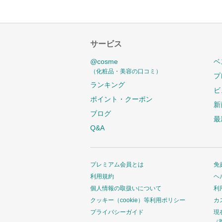
サービス
@cosme
ベ
（化粧品・美容の口コミ）
プ
ランキング
ビ
ポイント・クーポン
新
ブログ
最
Q&A
プレミアム会員とは
免
利用規約
ヘ
個人情報の取扱いについて
利
クッキー（cookie）等利用ポリシー
カ
プライバシーガイド
現
（