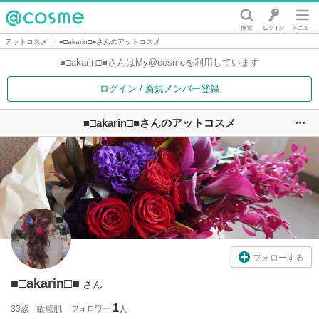
@cosme
アットコスメ
■□akarin□■さんのアットコスメ
■□akarin□■さんは
My@cosmeを利用しています
ログイン / 新規メンバー登録
■□akarin□■さんのアットコスメ
ユ
フォローする
■□akarin□■
さん
1
33歳
敏感肌
フォロワー