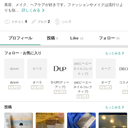
美容、メイク、ヘアケアが好きです。ファッションやメイクは流行りよ
りも似…
詳しくみる
4
2
0
クチコミ
ブログ
Q&A
プロフィール
投稿
Like
フォロー
6
23
55
フォロー・お気に入り
もっとみる
pa(ピーエー
dyson
オペラ
ネイルコレク
オーブ
ティブ)
dyson
オペラ
D-UP(ディー
pa(ピーエー
オーブ
コス
アップ)
ネイルコレク
ブランド
ブランド
ブランド
ティブ)
ブランド
ブ
ブランド
投稿
もっとみる