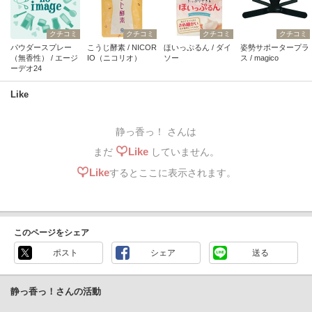
クチコミ
クチコミ
クチコミ
クチコミ
パウダースプレー
こうじ酵素 / NICOR
ほいっぷるん / ダイ
姿勢サポータープラ
（無香性） / エージ
IO（ニコリオ）
ソー
ス / magico
ーデオ24
Like
静っ香っ！ さんは
Like
まだ
していません。
Like
するとここに表示されます。
このページをシェア
ポスト
シェア
送る
静っ香っ！さんの活動