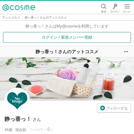
@cosme
アットコスメ
静っ香っ！さんのアットコスメ
静っ香っ！さんは
My@cosmeを利用しています
ログイン / 新規メンバー登録
静っ香っ！さんのアットコスメ
ユ
フォローする
静っ香っ！
さん
0
46歳
混合肌
フォロワー