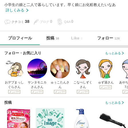
小学生の娘と二人で暮らしています。早く娘にお化粧教えたいなあ
詳しくみる
38
0
0
クチコミ
ブログ
Q&A
プロフィール
投稿
Like
フォロー
38
0
128
フォロー・お気に入り
もっとみる
おデブまっし
サンタモニカ
ゅぅこたんさ
こなべしずく
ゅず湯さん
あやち
ぐらさん
さんさん
ん
さん
7
メンバー
メンバー
メンバー
メンバー
メンバー
メ
投稿
もっとみる