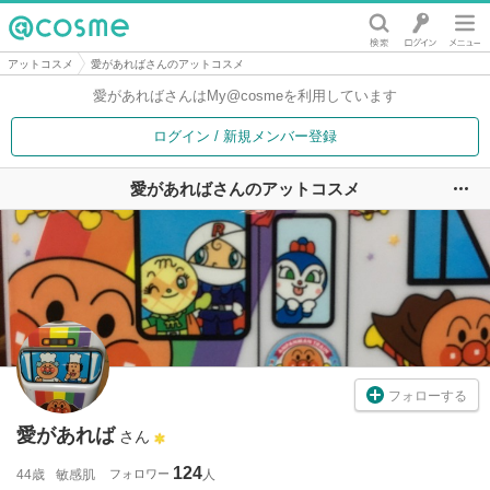
@cosme
アットコスメ
愛があればさんのアットコスメ
愛があればさんは
My@cosmeを利用しています
ログイン / 新規メンバー登録
愛があればさんのアットコスメ
ユ
フォローする
愛があれば
さん
124
44歳
敏感肌
フォロワー