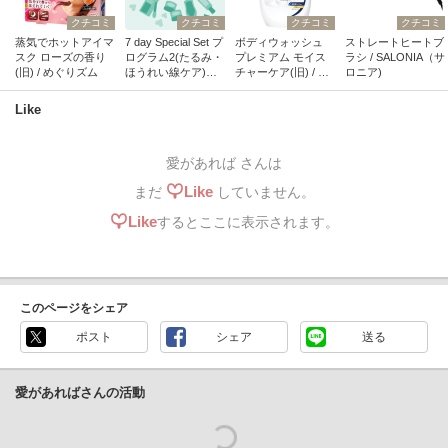
クチコミ
クチコミ
クチコミ
クチコミ
蒸気でホットアイマ
7 day Special Set プ
ボディウォッシュ
ストレートヒートブ
スク ローズの香り
ログラム2(たるみ・
プレミアム モイス
ラシ / SALONIA（サ
(旧) / めぐりズム
ほうれい線ケア)
チャーケア(旧) / ダ
ロニア)
（旧） / b.glen(ビー
ヴ
グレン)
Like
愛があれば さんは
Like
まだ
していません。
Like
するとここに表示されます。
このページをシェア
ポスト
シェア
送る
愛があればさんの活動