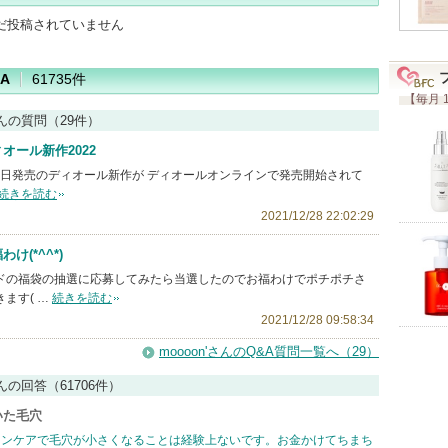
だ投稿されていません
A
61735件
【毎月 
'さんの質問（29件）
オール新作2022
月1日発売のディオール新作が ディオールオンラインで発売開始されて
続きを読む
2021/12/28 22:02:29
わけ(*^^*)
ドの福袋の抽選に応募してみたら当選したのでお福わけでポチポチさ
ます( …
続きを読む
2021/12/28 09:58:34
moooon'さんのQ&A質問一覧へ（29）
さんの回答（61706件）
いた毛穴
キンケアで毛穴が小さくなることは経験上ないです。お金かけてちまち