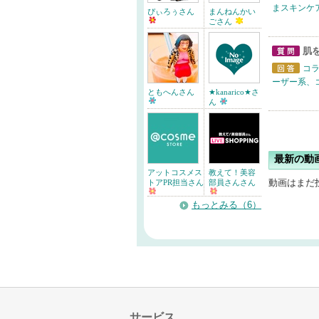
回答
まスキンケ
ぴぃろぅさん
まんねんかい
ごさん
肌
質問
コラ
回答
ーザー系、
ともへんさん
★kanarico★さ
ん
最新の動
アットコスメス
教えて！美容
動画はまだ
トアPR担当さん
部員さんさん
もっとみる（6）
サービス