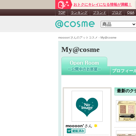
おトクにキレイになる情報が満載！
moooon'
TOP
ランキング
ブランド
ブログ
Q&A
moooon'さんのアットコスメ - My@cosme
My@cosme
プロフィー
最新のク
moooon'
さん
認証済