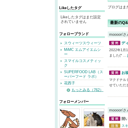
ブログはま
Likeしたタグ
Likeしたタグはまだ設定
されていません
最新のQ&
フォローブランド
moooon
スウィーツスウィーツ
ディ
質問
MiMC エムアイエムシ
2022年1
ー
ました(* …
スマイルコスメティッ
ク
SUPERFOOD LAB（ス
お福
ーパーフード ラボ）
質問
マクドナル
花西子
せていただき
もっとみる（762）
フォローメンバー
moooon'
開
質問
ス