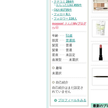
クチコミ
284
件
└
もらったLike
455
件
Q&A
61735
件
フォロー
6
人
フォロワー
116
人
moooon'
さんの
Myブログ
へ
→
年齢
･･･
51歳
肌質
･･･
普通肌
髪質
･･･
普通
髪量
･･･
普通
星座
･･･
未設定
血液型
･･･
未選択
趣味
未選択
自己紹介
自己紹介はまだ設定さ
れていません
プロフィールをみる
最新のブ