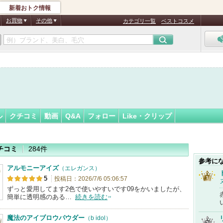
新着おトク情報
フォロー
さん
お買物
その他
カテゴリ一覧
ベストコスメ
認
証
済
ル
クチコミ
動画
Q&A
フォロー
Like・クリップ
チコミ
284件
参考に
アルモニーアイズ
（エレガンス）
5
投稿日：2026/7/6 05:06:57
ずっと愛用してます2色で使いやすいです09をかいましたが、
簡単に透明感のある…
続きを読む
魔法のアイブロウパウダー
（b idol）