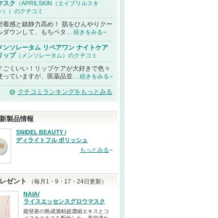
マスク
（APRILSKIN（エイプリルスキ
ン））のクチコミ
密着感と鎮静力高め！ 肌をひんやりクー
ルダウンして、もちペタ...
続きをみる
メンソレータム リペアワン ナイトケア
リップ
（メンソレータム）のクチコミ
すごくいい！リップケアが大好きで色々
使っていますが、医薬品並...
続きをみる
クチコミランキングをもっとみる
新製品情報
SNIDEL BEAUTY /
ディライトフル ポリッシュ
もっとみる
レゼント
（毎月1・9・17・24日更新）
NAIA/
ライスエッセンスグロウマスク
能登産の熟成酒粕超濃縮エキスとコ