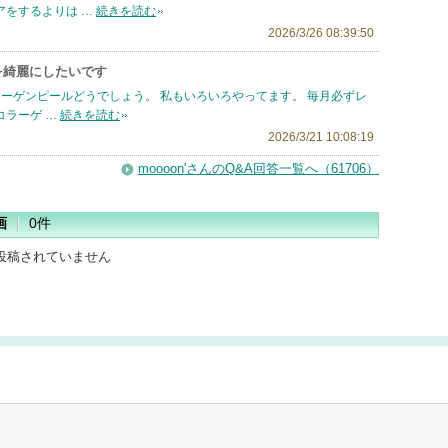
アをするよりは …
続きを読む
2026/3/26 08:39:50
を綺麗にしたいです
ーゲンピールどうでしょう。 私もいろいろやってます。 毎月必ずレ
コラーゲ …
続きを読む
2026/3/21 10:08:19
moooon'さんのQ&A回答一覧へ（61706）
画
0件
投稿されていません