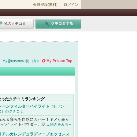
会員登録(無料)
ログイン
私のクチコミ
クチコミする
My@cosmeの使い方
My Private Top
なったクチコミランキング
トーンフィルターハイライト
（セザン
ヌ）のクチコミ
赤み＆窪みを自然にカバー！キメが細か
いハイライトパウダー。話...
続きをみる
リアルカレンデュラディープエッセンス