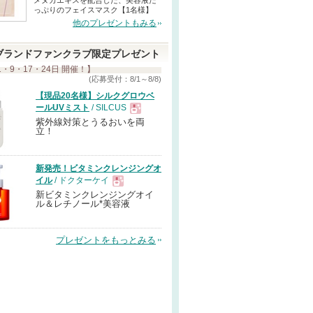
メヌカエキスを配合した、美容液た
っぷりのフェイスマスク【1名様】
他のプレゼントもみる
ブランドファンクラブ限定プレゼント
1・9・17・24日 開催！】
(応募受付：8/1～8/8)
【現品20名様】シルクグロウベ
ールUVミスト
/ SILCUS
紫外線対策とうるおいを両
現
立！
品
新発売！ビタミンクレンジングオ
イル
/ ドクターケイ
新ビタミンクレンジングオイ
現
ル＆レチノール*美容液
品
プレゼントをもっとみる