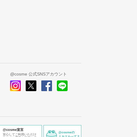
@cosme 公式SNSアカウント
instagram
x
facebook
line
@cosme宣言
@cosmeの
安心してご利用いただけ
ミカエルって？