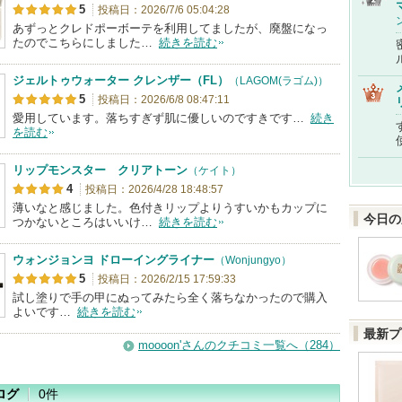
5
投稿日：2026/7/6 05:04:28
あずっとクレドポーボーテを利用してましたが、廃盤になっ
たのでこちらにしました…
続きを読む
ジェルトゥウォーター クレンザー（FL）
（LAGOM(ラゴム)）
5
投稿日：2026/6/8 08:47:11
愛用しています。落ちすぎず肌に優しいのですきです…
続き
を読む
リップモンスター クリアトーン
（ケイト）
4
投稿日：2026/4/28 18:48:57
薄いなと感じました。色付きリップよりうすいかもカップに
今日の
つかないところはいいけ…
続きを読む
ウォンジョンヨ ドローイングライナー
（Wonjungyo）
5
投稿日：2026/2/15 17:59:33
試し塗りで手の甲にぬってみたら全く落ちなかったので購入
よいです…
続きを読む
最新プ
moooon'さんのクチコミ一覧へ（284）
ログ
0件