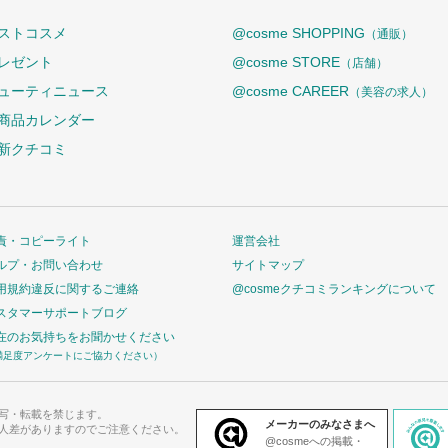
ストコスメ
@cosme SHOPPING
（通販）
レゼント
@cosme STORE
（店舗）
ューティニュース
@cosme CAREER
（美容の求人）
商品カレンダー
新クチコミ
責・コピーライト
運営会社
ルプ・お問い合わせ
サイトマップ
用規約違反に関するご連絡
@cosmeクチコミランキングについて
スタマーサポートブログ
在のお気持ちをお聞かせください
満足度アンケートにご協力ください）
写・転載を禁じます。
メーカーのみなさまへ
人差がありますのでご注意ください。
@cosmeへの掲載・