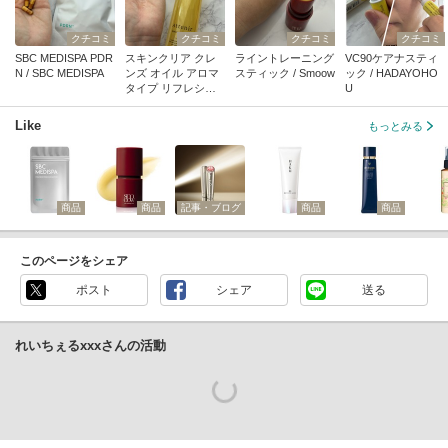
クチコミ
クチコミ
クチコミ
クチコミ
SBC MEDISPA PDR
スキンクリア クレ
ライントレーニング
VC90ケアナスティ
N / SBC MEDISPA
ンズ オイル アロマ
スティック / Smoow
ック / HADAYOHO
タイプ リフレシン
U
グシトラスの香り /
アテニア
Like
もっとみる
商品
商品
記事・ブログ
商品
商品
このページをシェア
ポスト
シェア
送る
れいちぇるxxxさんの活動