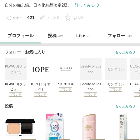
自分の備忘録。日本化粧品検定2級。
詳しくみる
421
0
0
クチコミ
ブログ
Q&A
プロフィール
投稿
Like
フォロー
421
786
343
フォロー・お気に入り
もっとみる
KLAVUU(クラ
Beauty of Jos
CLAY
モンダミン
ビュー)
eon
ー
KLAVUU(クラ
IOPE(アイオ
SKIN1004
Beauty of Jos
モンダミン
CLAY
ビュー)
ペ)
eon
ー
ブランド
ブランド
ブランド
ブランド
ブランド
ブ
投稿
もっとみる