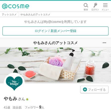
@cosme
アットコスメ
やもみさんのアットコスメ
やもみさんは
My@cosmeを利用しています
ログイン / 新規メンバー登録
やもみさんのアットコスメ
ユ
フォローする
やもみ
さん
9
41歳
混合肌
フォロワー