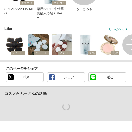
クチコミ
クチコミ
SIXPAD Abs Fit / MT
薬用BARTH中性重
もっとみる
G
炭酸入浴剤 / BART
H
Like
もっとみる
クチコミ
クチコミ
クチコミ
商品
商品
このページをシェア
ポスト
シェア
送る
コスメらぶーさんの活動