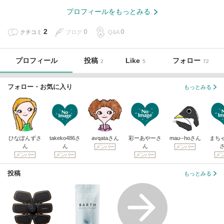
プロフィールをもっとみる
2
0
0
クチコミ
ブログ
Q&A
プロフィール
投稿
Like
フォロー
2
5
72
フォロー・お気に入り
もっとみる
ひなぽんずさ
takeko486さ
avqataさん
彩ーあやーさ
mau--hoさん
まちゃ
ん
ん
ん
メンバー
メンバー
メンバー
メンバー
メンバー
メ
投稿
もっとみる