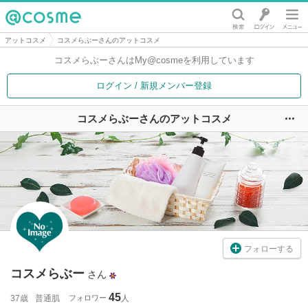
@cosme
アットコスメ
コスメらぶーさんのアットコスメ
コスメらぶーさんは
My@cosmeを利用しています
ログイン / 新規メンバー登録
コスメらぶーさんのアットコスメ
ユ
フォローする
コスメらぶー
さん
45
37歳
普通肌
フォロワー