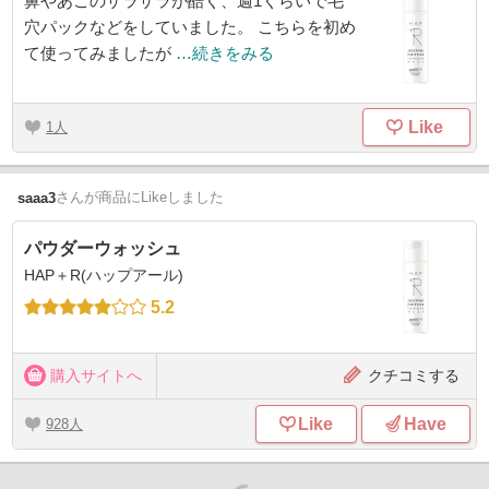
鼻やあごのザラザラが酷く、週1くらいで毛
穴パックなどをしていました。 こちらを初め
て使ってみましたが
…続きをみる
Like
1
さん
が商品にLikeしました
saaa3
パウダーウォッシュ
HAP＋R(ハップアール)
5.2
購入サイトへ
クチコミする
Like
Have
928