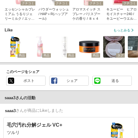
クチコミ
クチコミ
クチコミ
クチコミ
エッセンシャルプレ
パウダーウォッシュ
アロマスイッチ ス
キユーピー ヒアロ
ミアム うるりジェ
/ HAP＋R(ハップア
プレー パリスブー
モイスチャー240 /
リーミルク / エッセ
ール)
ケの香り / ８ｘ４
キユーピーウエルネ
ンシャル
ス
Like
もっとみる
商品
商品
商品
商品
タグ
このページをシェア
ポスト
シェア
送る
saaa3さんの活動
さん
が商品にLikeしました
saaa3
毛穴汚れ分解ジェル VC+
ツルリ