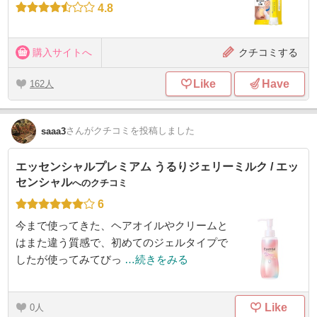
4.8
購入サイトへ
クチコミする
Like
Have
162
さん
がクチコミを投稿しました
saaa3
エッセンシャルプレミアム うるりジェリーミルク / エッ
センシャル
へのクチコミ
6
今まで使ってきた、ヘアオイルやクリームと
はまた違う質感で、初めてのジェルタイプで
したが使ってみてびっ
…続きをみる
Like
0