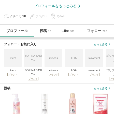
プロフィールをもっとみる
10
0
0
クチコミ
ブログ
Q&A
プロフィール
投稿
Like
フォロー
10
311
720
フォロー・お気に入り
もっとみる
SOFINA BASI
ゴリ
&fem
miness
LOA
slowment
C＋
&fem
SOFINA BASI
miness
LOA
slowment
ゴリ
C＋
ブランド
ブランド
ブランド
ブランド
ブランド
ブ
投稿
もっとみる