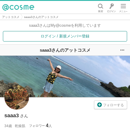
@cosme
アットコスメ
saaa3さんのアットコスメ
saaa3さんは
My@cosmeを利用しています
ログイン / 新規メンバー登録
saaa3さんのアットコスメ
ユ
フォローする
saaa3
さん
4
34歳
乾燥肌
フォロワー