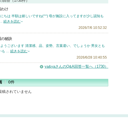
んの回答（1730件）
福わけ
にちは 半額は嬉しいですね(^^) 母が施設に入ってますが少し認知も
…
続きを読む
2026/7/6 10:52:32
麗の秘訣
ようございます 清潔感、品、姿勢、言葉遣い、でしょうか 男女とも
も …
続きを読む
2026/6/28 10:40:55
ya&yaさんのQ&A回答一覧へ（1730）
画
0件
投稿されていません