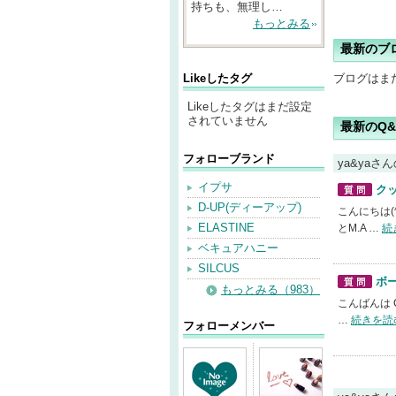
持ちも、無理し…
もっとみる
最新のブ
Likeしたタグ
ブログはま
Likeしたタグはまだ設定
されていません
最新のQ&
フォローブランド
ya&yaさ
イプサ
ク
質問
D-UP(ディーアップ)
こんにちは(
ELASTINE
とM.A …
続
ベキュアハニー
SILCUS
ボ
もっとみる（983）
質問
こんばんは 
…
続きを読
フォローメンバー