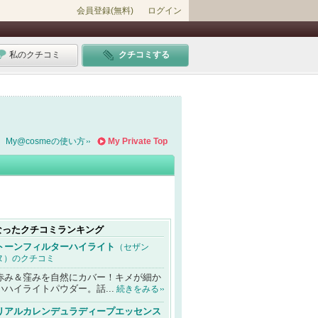
会員登録(無料)
ログイン
私のクチコミ
クチコミする
My@cosmeの使い方
My Private Top
なったクチコミランキング
トーンフィルターハイライト
（セザン
ヌ）のクチコミ
赤み＆窪みを自然にカバー！キメが細か
いハイライトパウダー。話...
続きをみる
リアルカレンデュラディープエッセンス