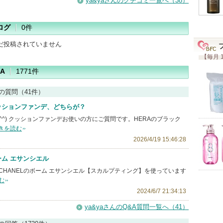
ya&yaさんのクチコミ一覧へ（38）
ログ
0件
だ投稿されていません
【毎月 
A
1771件
んの質問（41件）
ッションファンデ、どちらが？
^^) クッションファンデお使いの方にご質問です。HERAのブラック
きを読む
2026/4/19 15:46:28
ーム エサンシエル
CHANELのボーム エサンシエル【スカルプティング】を使っています
む
2024/6/7 21:34:13
ya&yaさんのQ&A質問一覧へ（41）