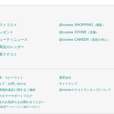
ストコスメ
@cosme SHOPPING
（通販）
レゼント
@cosme STORE
（店舗）
ューティニュース
@cosme CAREER
（美容の求人）
商品カレンダー
新クチコミ
責・コピーライト
運営会社
ルプ・お問い合わせ
サイトマップ
用規約違反に関するご連絡
@cosmeクチコミランキングについて
スタマーサポートブログ
在のお気持ちをお聞かせください
満足度アンケートにご協力ください）