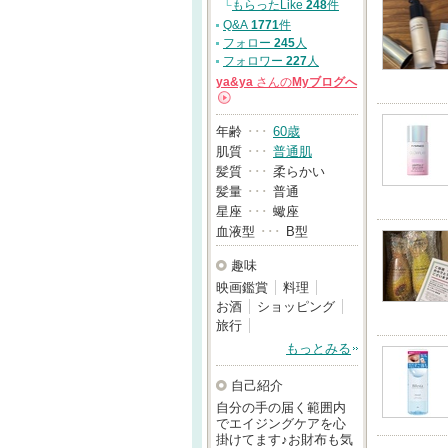
└
もらったLike
248
件
Q&A
1771
件
フォロー
245
人
フォロワー
227
人
ya&ya
さんの
Myブログへ
→
年齢
･･･
60歳
肌質
･･･
普通肌
髪質
･･･
柔らかい
髪量
･･･
普通
星座
･･･
蠍座
血液型
･･･
B型
趣味
映画鑑賞
料理
お酒
ショッピング
旅行
もっとみる
自己紹介
自分の手の届く範囲内
でエイジングケアを心
掛けてます♪お財布も気