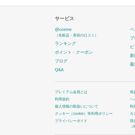
サービス
@cosme
ベ
（化粧品・美容の口コミ）
プ
ランキング
ビ
ポイント・クーポン
新
ブログ
最
Q&A
プレミアム会員とは
免
利用規約
ヘ
個人情報の取扱いについて
利
クッキー（cookie）等利用ポリシー
カ
プライバシーガイド
現
（