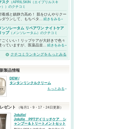
マスク
（APRILSKIN（エイプリルスキ
ン））のクチコミ
密着感と鎮静力高め！ 肌をひんやりクー
ルダウンして、もちペタ...
続きをみる
メンソレータム リペアワン ナイトケア
リップ
（メンソレータム）のクチコミ
すごくいい！リップケアが大好きで色々
使っていますが、医薬品並...
続きをみる
クチコミランキングをもっとみる
新製品情報
DEW /
タンタンリンクルクリーム
もっとみる
レゼント
（毎月1・9・17・24日更新）
JoluXe/
JoluXe PPTデイリッチケア シ
ャンプー＆トリートメントセット