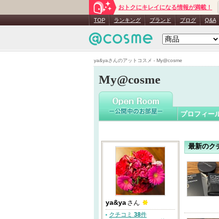
おトクにキレイになる情報が満載！
ya&ya
さ
TOP
ランキング
ブランド
ブログ
Q&A
ya&yaさんのアットコスメ - My@cosme
My@cosme
プロフィー
最新のク
ya&ya
さん
クチコミ
38
件