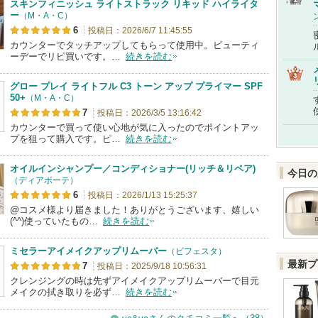
スキンフィニッシュ ライトストラック リキッド ハイライタ
ー
（M・A・C）
6
投稿日：2026/6/7 11:45:55
カウンターでタッチアップしてもらって使用中。ビューティ
ーデーでリピ買いです。…
続きを読む
グロー プレイ ライトフル C3 トーン アップ プライマー SPF
50+
（M・A・C）
7
投稿日：2026/3/5 13:16:42
カウンターで買って使い心地が気に入ったのでポイントアッ
プを狙って購入です。ピ…
続きを読む
オイルインシャンプー／コンディショナー(リッチ＆リペア)
今日の
（ディアボーテ）
6
投稿日：2026/1/13 15:25:37
@コスメ様より届きました！ありがとうございます、嬉しい
(^^)使っていたもの…
続きを読む
ミセラーアイメイクアップリムーバー
（ビフェスタ）
最新プ
7
投稿日：2025/9/18 10:56:31
クレンジングの時は先ずアイメイクアップリムーバーで目元
メイクの拭き取りを必ず…
続きを読む