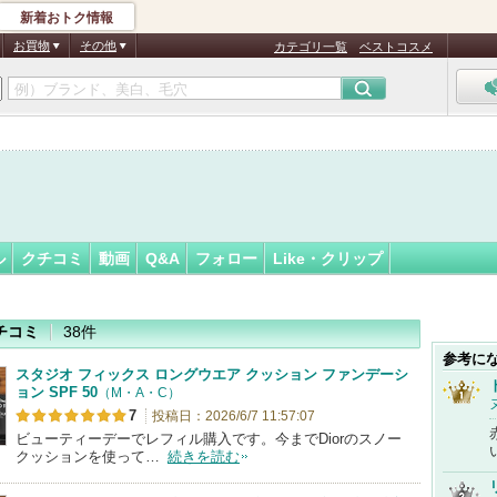
新着おトク情報
フォロー
ん
お買物
その他
カテゴリ一覧
ベストコスメ
ル
クチコミ
動画
Q&A
フォロー
Like・クリップ
チコミ
38件
参考に
スタジオ フィックス ロングウエア クッション ファンデーシ
ョン SPF 50
（M・A・C）
7
投稿日：2026/6/7 11:57:07
ビューティーデーでレフィル購入です。今までDiorのスノー
クッションを使って…
続きを読む