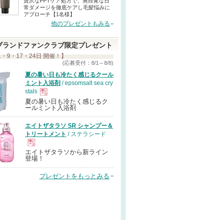
贅沢なPPTケア処方で、無自覚な日
常ダメージを徹底ケアし毛髪悩みに
アプローチ【1名様】
他のプレゼントもみる
ブランドファンクラブ限定プレゼント
1・9・17・24日 開催！】
(応募受付：8/1～8/8)
夏の暑い日も冷たく感じるクール
ミント入浴剤
/ epsomsalt sea cry
stals
夏の暑い日も冷たく感じるク
現
ールミント入浴剤
エイトザタラソ SR シャンプー＆
品
トリートメント
/ ステラシード
エイトザタラソから新ライン
現
登場！
プレゼントをもっとみる
品