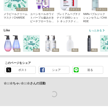
クチコミ
クチコミ
クチコミ
クチコミ
メラピールクリーム
ユーシモールホワイ
プレミアムペプチド
NMNバブルジャク
マスク / CHARDE
トパープル歯みがき
ナイテ1000ショッ
ションセラム / CHA
ピーチフローラルミ
ト ネックスティッ
RDE
ントの香り / EUTH
ク / MEDIPEEL
YMOL
Like
もっとみる
商品
商品
商品
商品
商品
このページをシェア
ポスト
シェア
送る
☆:::☆ちゃ♪☆:::☆さんの活動