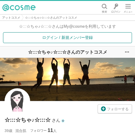
@cosme
アットコスメ
☆:::☆ちゃ♪☆:::☆さんのアットコスメ
☆:::☆ちゃ♪☆:::☆さんは
My@cosmeを利用しています
ログイン / 新規メンバー登録
☆:::☆ちゃ♪☆:::☆さんのアットコスメ
ユ
フォローする
☆:::☆ちゃ♪☆:::☆
さん
11
39歳
混合肌
フォロワー