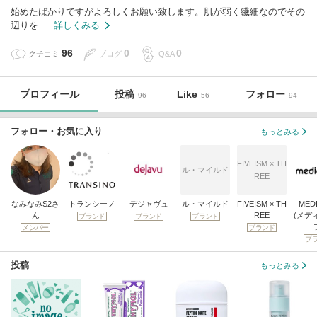
始めたばかりですがよろしくお願い致します。肌が弱く繊細なのでその
辺りを…
詳しくみる
96
0
0
クチコミ
ブログ
Q&A
プロフィール
投稿
Like
フォロー
96
56
94
フォロー・お気に入り
もっとみる
FIVEISM × TH
ル・マイルド
REE
なみなみS2さ
トランシーノ
デジャヴュ
ル・マイルド
FIVEISM × TH
MED
ん
REE
(メデ
ブランド
ブランド
ブランド
メンバー
ブランド
ブ
投稿
もっとみる