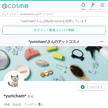
@cosme
アットコスメ
*yuricham*さんのアットコスメ
*yuricham*さんは
My@cosmeを利用しています
ログイン / 新規メンバー登録
*yuricham*さんのアットコスメ
ユ
フォローする
*yuricham*
さん
3
29歳
混合肌
フォロワー