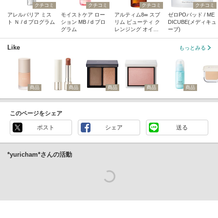
クチコミ
クチコミ
クチコミ
クチコミ
アレルバリア ミス
モイストケア ロー
アルティム8∞ スブ
ゼロPOバッド / ME
ト Ｎ / d プログラム
ション MB / d プロ
リム ビューティ ク
DICUBE(メディキュ
グラム
レンジング オイルn
ーブ)
/ シュウ ウエムラ
Like
もっとみる
商品
商品
商品
商品
商品
このページをシェア
ポスト
シェア
送る
*yuricham*さんの活動