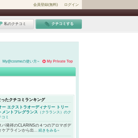
会員登録(無料)
ログイン
私のクチコミ
クチコミする
My@cosmeの使い方
My Private Top
なったクチコミランキング
オー エクストラオーディナリー トリー
トメントフレグランス
（クラランス）のク
チコミ
スパ発祥のCLARINSの４つのアロマボデ
ィケアラインから出...
続きをみる