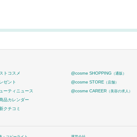
ストコスメ
@cosme SHOPPING
（通販）
レゼント
@cosme STORE
（店舗）
ューティニュース
@cosme CAREER
（美容の求人）
商品カレンダー
新クチコミ
責・コピーライト
運営会社