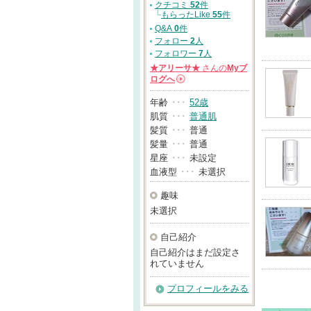
クチコミ
52
件
└
もらったLike
55
件
Q&A
0
件
フォロー
2
人
フォロワー
7
人
★アリーサ★
さんの
Myブ
ログへ
→
年齢
･･･
52歳
肌質
･･･
普通肌
髪質
･･･
普通
髪量
･･･
普通
星座
･･･
未設定
血液型
･･･
未選択
趣味
未選択
自己紹介
自己紹介はまだ設定さ
れていません
プロフィールをみる