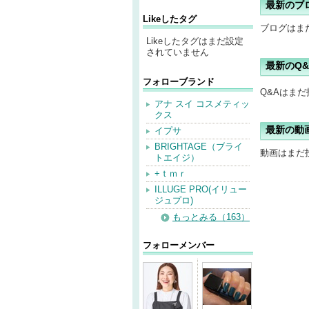
最新のブ
Likeしたタグ
ブログはま
Likeしたタグはまだ設定
されていません
最新のQ&
フォローブランド
Q&Aはま
アナ スイ コスメティッ
クス
最新の動
イプサ
BRIGHTAGE（ブライ
動画はまだ
トエイジ）
+ｔｍｒ
ILLUGE PRO(イリュー
ジュプロ)
もっとみる（163）
フォローメンバー