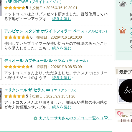
（BRIGHTAGE（ブライトエイジ））
5
投稿日：2026/4/16 19:30:01
アットコスメ様よりプレゼント頂きました。普段使用してい
る下地がトーンアップは…
続きを読む
アルビオン スタジオ ホワイトフィラー ベース
（アルビオン）
6
投稿日：2026/4/16 19:10:00
使用していたプライマーが使い切ったので興味のあったこち
らを購入しました。こち…
続きを読む
ディオール カプチュール ル セラム
（ディオール）
6
投稿日：2026/1/18 08:53:09
最新プ
アットコスメさんよりいただきました。テクスチャはクリー
ム寄りのジェルのようで…
続きを読む
エリクシール ザ セラム aa
（エリクシール）
5
投稿日：2025/9/9 15:51:20
アットコスメさんより頂きました。肌悩みや理想の使用感な
ど考え何種類かサンプル…
続きを読む
★アリーサ★さんのクチコミ一覧へ（52）
【毎月 