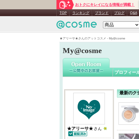
おトクにキレイになる情報が満載！
★アリー
TOP
ランキング
ブランド
ブログ
Q&A
★アリーサ★さんのアットコスメ - My@cosme
My@cosme
プロフィー
最新のク
★アリーサ★
さん
認証済