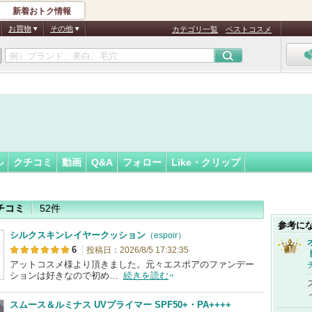
新着おトク情報
サ★
フォロー
さん
お買物
その他
カテゴリ一覧
ベストコスメ
認
証
済
ル
クチコミ
動画
Q&A
フォロー
Like・クリップ
チコミ
52件
参考に
シルクスキンレイヤークッション
（espoir）
6
投稿日：2026/8/5 17:32:35
アットコスメ様より頂きました。元々エスポアのファンデー
ションは好きなので初め…
続きを読む
スムース＆ルミナス UVプライマー SPF50+・PA++++