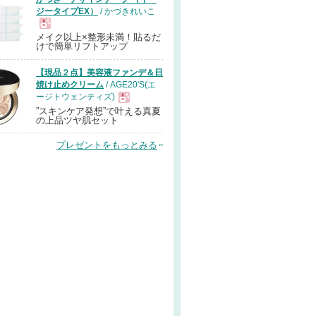
ジータイプEX）
/ かづきれいこ
メイク以上×整形未満！貼るだ
現
けで簡単リフトアップ
【現品２点】美容液ファンデ＆日
品
焼け止めクリーム
/ AGE20'S(エ
ージトウェンティズ)
”スキンケア発想”で叶える真夏
現
の上品ツヤ肌セット
プレゼントをもっとみる
品