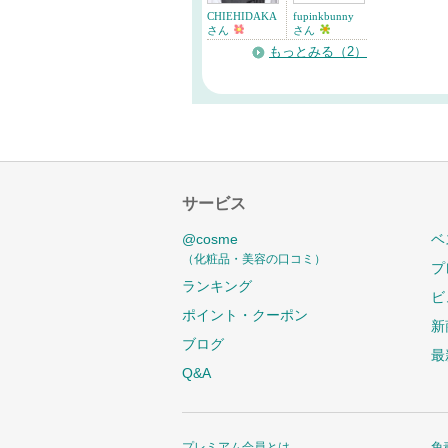
CHIEHIDAKA
fupinkbunny
さん
さん
もっとみる（2）
サービス
@cosme
ベ
（化粧品・美容の口コミ）
プ
ランキング
ビ
ポイント・クーポン
新
ブログ
最
Q&A
プレミアム会員とは
免