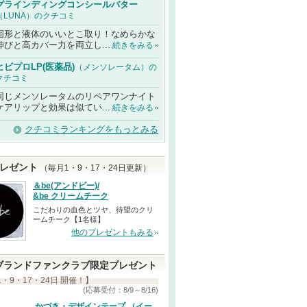
グラインディングコンシールバター
（LUNA）のクチコミ
固形と液体のいいとこ取り！なめらかな
伸びと高カバー力を両立し...
続きをみる
ヒビプロLP(医薬品)
（メンソレータム）の
クチコミ
同じメンソレータムのリペアワンナイト
ケアリップと効果は似てい...
続きをみる
クチコミランキングをもっとみる
レゼント
（毎月1・9・17・24日更新）
＆be(アンドビー)/
&be クリームチーク
こだわりの血色とツヤ、待望のクリ
ームチーク【1名様】
他のプレゼントもみる
ブランドファンクラブ限定プレゼント
1・9・17・24日 開催！】
(応募受付：8/9～8/16)
かづき・デザインテープ （イー