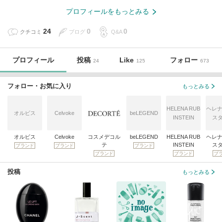
プロフィールをもっとみる
24
0
0
クチコミ
ブログ
Q&A
プロフィール
投稿
Like
フォロー
24
125
673
フォロー・お気に入り
もっとみる
HELENA RUB
ヘレナ
オルビス
Celvoke
beLEGEND
INSTEIN
ス
オルビス
Celvoke
コスメデコル
beLEGEND
HELENA RUB
ヘレナ
テ
INSTEIN
ス
ブランド
ブランド
ブランド
ブランド
ブランド
ブ
投稿
もっとみる