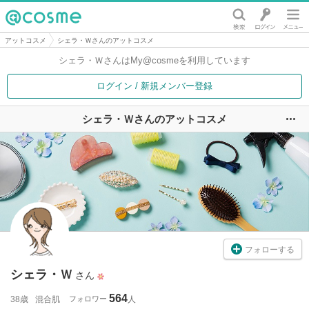
@cosme
アットコスメ
シェラ・Ｗさんのアットコスメ
シェラ・Ｗさんは
My@cosmeを利用しています
ログイン / 新規メンバー登録
シェラ・Ｗさんのアットコスメ
ユ
フォローする
シェラ・Ｗ
さん
564
38歳
混合肌
フォロワー