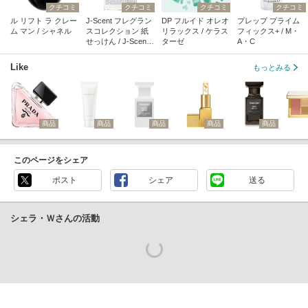
クチコミ
クチコミ
クチコミ
クチコミ
ル リフト ラ クレー
J-Scent フレグラン
DP フルイド オレオ
プレップ プライム
ム マン / シャネル
スコレクション 紙
リラックス / ケラス
フィックス+ / M・
せっけん / J-Scent
ターゼ
A・C
(ジェイセント)
Like
もっとみる
商品
商品
商品
商品
商品
このページをシェア
ポスト
シェア
送る
シェラ・Ｗさんの活動