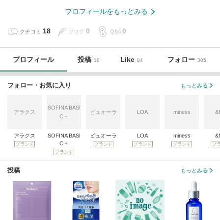
プロフィールをもっとみる
18
0
0
クチコミ
ブログ
Q&A
プロフィール
投稿
Like
フォロー
18
84
305
フォロー・お気に入り
もっとみる
SOFINA BASI
アラクス
ピュオーラ
LOA
miness
&
C＋
アラクス
SOFINA BASI
ピュオーラ
LOA
miness
&
C＋
ブランド
ブランド
ブランド
ブランド
ブ
ブランド
投稿
もっとみる