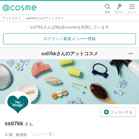
@cosme
アットコスメ
ss07kkさんのアットコスメ
ss07kkさんは
My@cosmeを利用しています
ログイン / 新規メンバー登録
ss07kkさんのアットコスメ
ユ
フォローする
ss07kk
さん
0
37歳
敏感肌
フォロワー