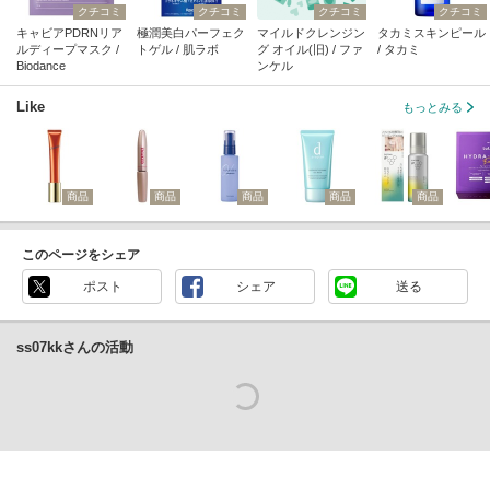
クチコミ
クチコミ
クチコミ
クチコミ
キャビアPDRNリア
極潤美白パーフェク
マイルドクレンジン
タカミスキンピール
ルディープマスク /
トゲル / 肌ラボ
グ オイル(旧) / ファ
/ タカミ
Biodance
ンケル
Like
もっとみる
商品
商品
商品
商品
商品
このページをシェア
ポスト
シェア
送る
ss07kkさんの活動