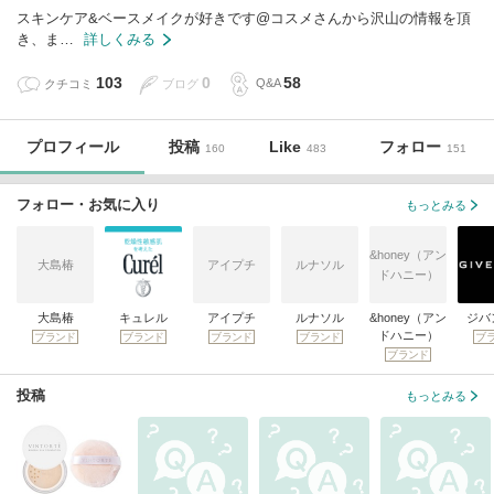
スキンケア&ベースメイクが好きです@コスメさんから沢山の情報を頂
き、ま…
詳しくみる
103
0
58
クチコミ
ブログ
Q&A
プロフィール
投稿
Like
フォロー
160
483
151
フォロー・お気に入り
もっとみる
&honey（アン
大島椿
アイプチ
ルナソル
ドハニー）
大島椿
キュレル
アイプチ
ルナソル
&honey（アン
ジバ
ドハニー）
ブランド
ブランド
ブランド
ブランド
ブ
ブランド
投稿
もっとみる