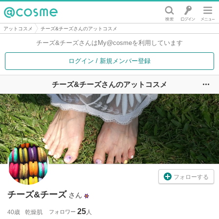
@cosme
アットコスメ
チーズ&チーズさんのアットコスメ
チーズ&チーズさんは
My@cosmeを利用しています
ログイン / 新規メンバー登録
チーズ&チーズさんのアットコスメ
ユ
フォローする
チーズ&チーズ
さん
25
40歳
乾燥肌
フォロワー