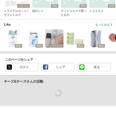
クチコミ
回答
回答
回答
トライアルセット /
顔のシミ
アットコスメで買っ
ミニコスメ
ヴァントルテ
たもの
Like
もっとみる
商品
商品
クチコミ
商品
商品
このページをシェア
ポスト
シェア
送る
チーズ&チーズさんの活動