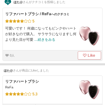
さん
がクチコミを投稿しました
ほた@
リファハートブラシ / ReFa
へのクチコミ
5
可愛いです！ 何歳になってもピンクやハート
が好きなので購入。 サラサラになりますし何
より見た目が可愛
…続きをみる
Like
0
さん
が商品にLikeしました
ほた@
リファハートブラシ
ReFa
5.3