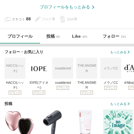
プロフィールをもっとみる
88
0
0
クチコミ
ブログ
Q&A
プロフィール
投稿
Like
フォロー
88
481
331
フォロー・お気に入り
もっとみる
HACCI(ハッ
THE ANSWE
soaddicted
メラノCC
チ)
R
HACCI(ハッ
IOPE(アイオ
soaddicted
THE ANSWE
メラノCC
d'Alb
チ)
ペ)
R
ブランド
ブランド
ブ
ブランド
ブランド
ブランド
投稿
もっとみる