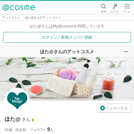
@cosme
アットコスメ
ほた@さんのアットコスメ
ほた@さんは
My@cosmeを利用しています
ログイン / 新規メンバー登録
ほた@さんのアットコスメ
ユ
フォローする
ほた@
さん
9
36歳
混合肌
フォロワー