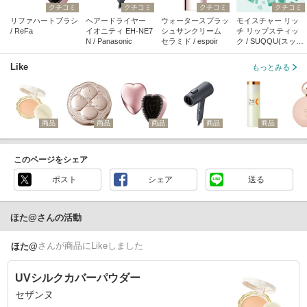
クチコミ
クチコミ
クチコミ
クチコミ
リファハートブラシ
ヘアードライヤー
ウォータースプラッ
モイスチャー リッ
/ ReFa
イオニティ EH-NE7
シュサンクリーム
チ リップスティッ
N / Panasonic
セラミド / espoir
ク / SUQQU(スッ
ク)
Like
もっとみる
商品
商品
商品
商品
商品
このページをシェア
ポスト
シェア
送る
ほた@さんの活動
さん
が商品にLikeしました
ほた@
UVシルクカバーパウダー
セザンヌ