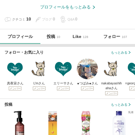
プロフィールをもっとみる
10
0
0
クチコミ
ブログ
Q&A
プロフィール
投稿
Like
フォロー
10
128
107
フォロー・お気に入り
もっとみる
真夜宙さん
L’mさん
エリーサさん
●つばみ●さん
nakabayashih
○geo
ahaさん
メンバー
メンバー
メンバー
メンバー
メ
メンバー
投稿
もっとみる