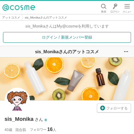
@cosme
アットコスメ
sis_Monikaさんのアットコスメ
sis_Monikaさんは
My@cosmeを利用しています
ログイン / 新規メンバー登録
sis_Monikaさんのアットコスメ
ユ
フォローする
sis_Monika
さん
16
40歳
混合肌
フォロワー