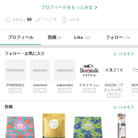
プロフィールをもっとみる
98
0
0
クチコミ
ブログ
Q&A
プロフィール
投稿
Like
フォロー
98
255
179
フォロー・お気に入り
もっとみる
PHARMA21
slowment
wakemake
PHARMA21
slowment
wakemake
デオナチュレ
AXXZIA（ア
SKI
クシージア）
ブランド
ブランド
ブランド
ブランド
ブ
ブランド
投稿
もっとみる