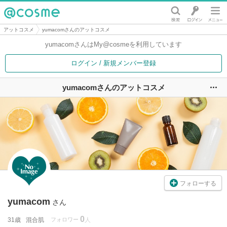
@cosme
アットコスメ
yumacomさんのアットコスメ
yumacomさんは
My@cosmeを利用しています
ログイン / 新規メンバー登録
yumacomさんのアットコスメ
ユ
フォローする
yumacom
さん
0
31歳
混合肌
フォロワー