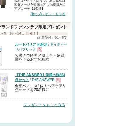
贅沢なPPTケア処方で、無自覚な日
常ダメージを徹底ケアし毛髪悩みに
アプローチ【1名様】
他のプレゼントもみる
ブランドファンクラブ限定プレゼント
1・9・17・24日 開催！】
(応募受付：8/1～8/8)
ルートバリア 化粧水
/ ネイチャー
リパブリック
＼暑さで限界／肌土台＝角質
現
層をうるおす化粧水
品
【THE ANSWER】話題の現品3
点セット
/ THE ANSWER
全部ベスコス1位！ヘアケア3
現
点セットを20名様に
品
プレゼントをもっとみる