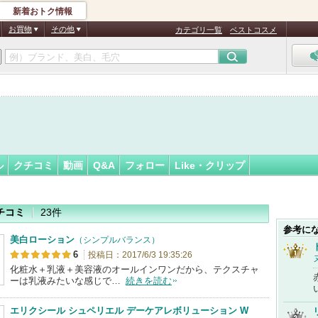
新着おトク情報
ぬ
フォロー
さん
お買物
その他
カテゴリ一覧
ベストコスメ
ル
クチコミ
動画
Q&A
フォロー
Like・クリップ
チコミ
23件
参考に
美白ローション
（シンプルバランス）
6
投稿日：2017/6/3 19:35:26
化粧水＋乳液＋美容液のオールインワンだから、テクスチャ
ーは乳液みたいな感じで…
続きを読む
エリクシール シュペリエル デーケアレボリューション W