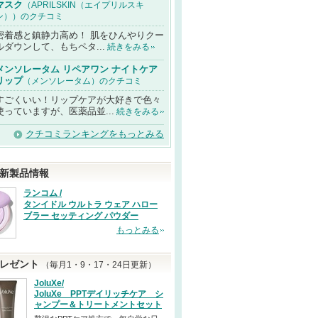
マスク
（APRILSKIN（エイプリルスキ
ン））のクチコミ
密着感と鎮静力高め！ 肌をひんやりクー
ルダウンして、もちペタ...
続きをみる
メンソレータム リペアワン ナイトケア
リップ
（メンソレータム）のクチコミ
すごくいい！リップケアが大好きで色々
使っていますが、医薬品並...
続きをみる
クチコミランキングをもっとみる
新製品情報
ランコム /
タンイドル ウルトラ ウェア ハロー
ブラー セッティング パウダー
もっとみる
レゼント
（毎月1・9・17・24日更新）
JoluXe/
JoluXe PPTデイリッチケア シ
ャンプー＆トリートメントセット