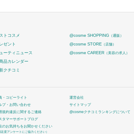
ストコスメ
@cosme SHOPPING
（通販）
レゼント
@cosme STORE
（店舗）
ューティニュース
@cosme CAREER
（美容の求人）
商品カレンダー
新クチコミ
責・コピーライト
運営会社
ルプ・お問い合わせ
サイトマップ
用規約違反に関するご連絡
@cosmeクチコミランキングについて
スタマーサポートブログ
在のお気持ちをお聞かせください
満足度アンケートにご協力ください）