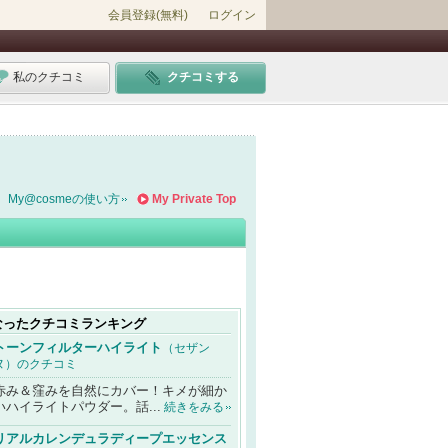
会員登録(無料)
ログイン
私のクチコミ
クチコミする
My@cosmeの使い方
My Private Top
なったクチコミランキング
トーンフィルターハイライト
（セザン
ヌ）のクチコミ
赤み＆窪みを自然にカバー！キメが細か
いハイライトパウダー。話...
続きをみる
リアルカレンデュラディープエッセンス