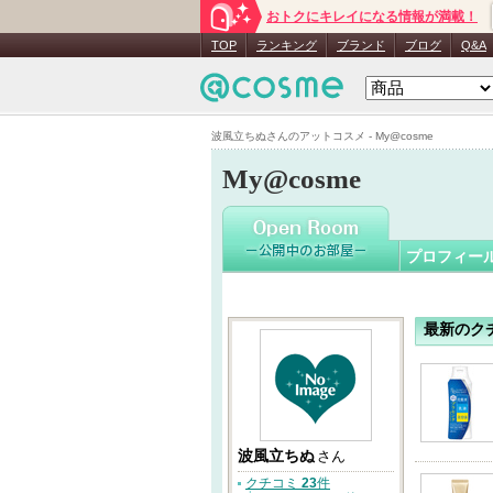
おトクにキレイになる情報が満載！
波風立ち
TOP
ランキング
ブランド
ブログ
Q&A
波風立ちぬさんのアットコスメ - My@cosme
My@cosme
プロフィー
最新のク
波風立ちぬ
さん
クチコミ
23
件