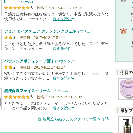
II
（エリクシール）
6
投稿日：2017/4/12 18:06:20
日焼け止め特有の嫌な感じは一切なく、本当に乳液のような
使用感です。ノーメイク…
続きを読む
アミノ モイスチュア クレンジングジェル
（プリュ）
2
投稿日：2017/4/12 17:51:11
しっかりとした少し粘り気のあるジェルでした。ファンデー
ション、アイライナー、…
続きを読む
バウンシアボディソープ(旧)
（バウンシア）
2
投稿日：2017/4/12 17:42:27
今日の
安い！すごく泡立ちがいい！洗浄力も問題なし！しかし、保
湿をうたっていながら、…
続きを読む
潤浸保湿フェイスクリーム
（キュレル）
6
投稿日：2016/5/16 21:29:16
ともだちに、これはセラミドがしっかり入っていていいんだ
よ、という話を聞いたの…
続きを読む
最新プ
波風立ちぬさんのクチコミ一覧へ（23）