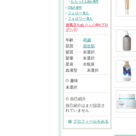
└
もらったLike
4
件
Q&A
0
件
フォロー
0
人
フォロワー
0
人
波風立ちぬ
さんの
Myブロ
グへ
→
年齢
･･･
45歳
肌質
･･･
混合肌
髪質
･･･
未選択
髪量
･･･
未選択
星座
･･･
水瓶座
血液型
･･･
未選択
趣味
未選択
自己紹介
自己紹介はまだ設定さ
れていません
プロフィールをみる