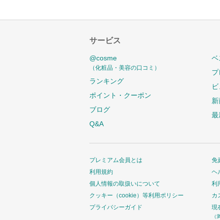
サービス
@cosme
ベ
（化粧品・美容の口コミ）
プ
ランキング
ビ
ポイント・クーポン
新
ブログ
最
Q&A
プレミアム会員とは
免
利用規約
ヘ
個人情報の取扱いについて
利
クッキー（cookie）等利用ポリシー
カ
プライバシーガイド
現
（