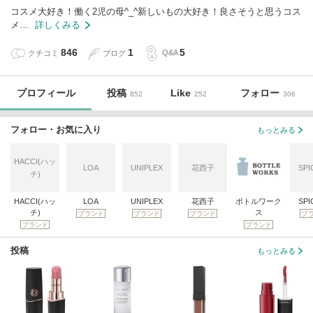
コスメ大好き！働く2児の母^_^新しいもの大好き！良さそうと思うコス
メ…
詳しくみる
846
1
5
クチコミ
ブログ
Q&A
プロフィール
投稿
Like
フォロー
852
252
306
フォロー・お気に入り
もっとみる
HACCI(ハッ
LOA
UNIPLEX
花西子
SPI
チ)
HACCI(ハッ
LOA
UNIPLEX
花西子
ボトルワーク
SPI
チ)
ス
ブランド
ブランド
ブランド
ブ
ブランド
ブランド
投稿
もっとみる