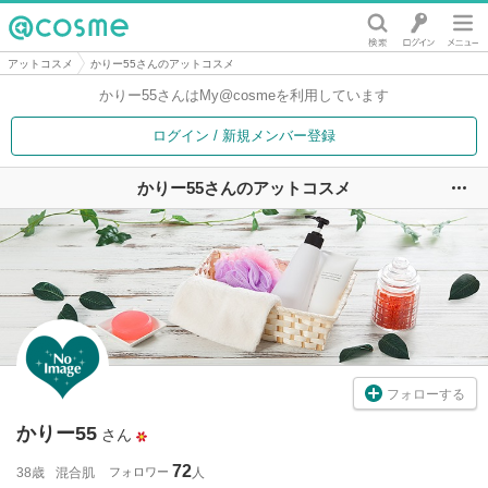
@cosme
アットコスメ
かりー55さんのアットコスメ
かりー55さんは
My@cosmeを利用しています
ログイン / 新規メンバー登録
かりー55さんのアットコスメ
ユ
フォローする
かりー55
さん
72
38歳
混合肌
フォロワー