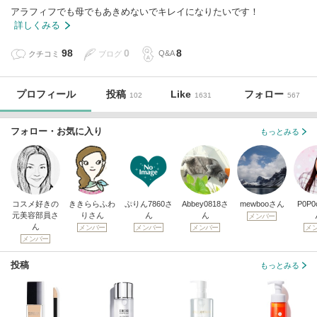
アラフィフでも母でもあきめないでキレイになりたいです！
詳しくみる
98
0
8
クチコミ
ブログ
Q&A
プロフィール
投稿
Like
フォロー
102
1631
567
フォロー・お気に入り
もっとみる
コスメ好きの
ききららふわ
ぷりん7860さ
Abbey0818さ
mewbooさん
P0P0
元美容部員さ
りさん
ん
ん
メンバー
ん
メンバー
メンバー
メンバー
メ
メンバー
投稿
もっとみる