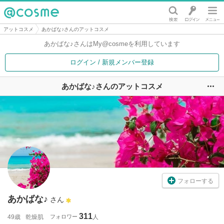
@cosme
アットコスメ
あかばな♪さんのアットコスメ
あかばな♪さんは
My@cosmeを利用しています
ログイン / 新規メンバー登録
あかばな♪さんのアットコスメ
ユ
フォローする
あかばな♪
さん
311
49歳
乾燥肌
フォロワー