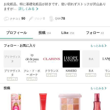
お化粧品、特に基礎化粧品が好きです。使い切れずストックが沢山あり
ますが…
詳しくみる
90
0
78
クチコミ
ブログ
Q&A
プロフィール
投稿
Like
フォロー
164
258
63
フォロー・お気に入り
もっとみる
プリマヴィス
B.A
タ
プリマヴィス
クレ・ド・ポ
クラランス
KANEBO
B.A
ラ
タ
ー ボーテ
ブランド
ブランド
ブランド
ブ
ブランド
ブランド
投稿
もっとみる