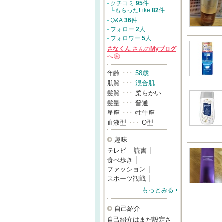
クチコミ
95
件
└
もらったLike
82
件
Q&A
36
件
フォロー
2
人
フォロワー
5
人
さなくん
さんの
Myブログ
へ
→
年齢
･･･
58歳
肌質
･･･
混合肌
髪質
･･･
柔らかい
髪量
･･･
普通
星座
･･･
牡牛座
血液型
･･･
O型
趣味
テレビ
読書
食べ歩き
ファッション
スポーツ観戦
もっとみる
自己紹介
自己紹介はまだ設定さ