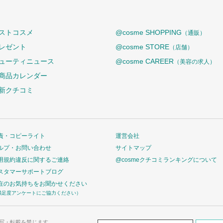
ストコスメ
@cosme SHOPPING
（通販）
レゼント
@cosme STORE
（店舗）
ューティニュース
@cosme CAREER
（美容の求人）
商品カレンダー
新クチコミ
責・コピーライト
運営会社
ルプ・お問い合わせ
サイトマップ
用規約違反に関するご連絡
@cosmeクチコミランキングについて
スタマーサポートブログ
在のお気持ちをお聞かせください
満足度アンケートにご協力ください）
写・転載を禁じます。