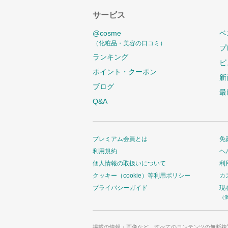
サービス
@cosme
ベ
（化粧品・美容の口コミ）
プ
ランキング
ビ
ポイント・クーポン
新
ブログ
最
Q&A
プレミアム会員とは
免
利用規約
ヘ
個人情報の取扱いについて
利
クッキー（cookie）等利用ポリシー
カ
プライバシーガイド
現
（
掲載の情報・画像など、すべてのコンテンツの無断複