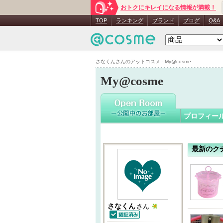
おトクにキレイになる情報が満載！
さなくん
TOP
ランキング
ブランド
ブログ
Q&A
さなくんさんのアットコスメ - My@cosme
My@cosme
プロフィー
最新のク
さなくん
さん
認証済