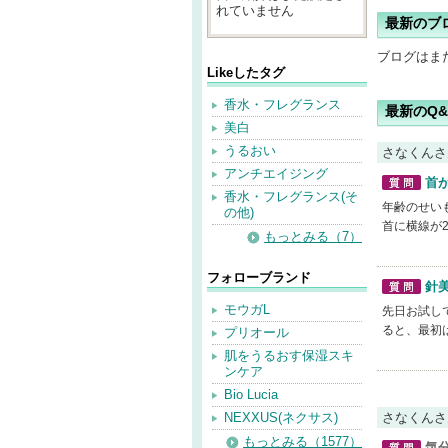
れていません
最新のブ
ブログはま
Likeしたタグ
香水・フレグランス
最新のQ&
美白
うるおい
さなくんさ
アンチエイジング
首
香水・フレグランス(そ
質問
年齢のせい
の他)
首に横線が2
もっとみる（7）
フォローブランド
針
質問
モウガL
先日お試し
ると、最初は
プリオール
肌をうるおす保湿スキ
ンケア
Bio Lucia
NEXXUS(ネクサス)
さなくんさ
もっとみる（1577）
気