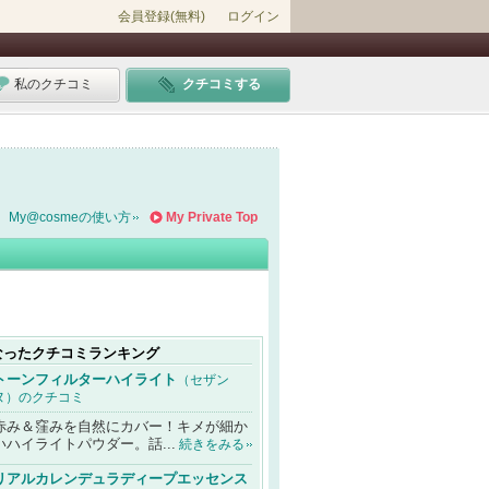
会員登録(無料)
ログイン
私のクチコミ
クチコミする
My@cosmeの使い方
My Private Top
なったクチコミランキング
トーンフィルターハイライト
（セザン
ヌ）のクチコミ
赤み＆窪みを自然にカバー！キメが細か
いハイライトパウダー。話...
続きをみる
リアルカレンデュラディープエッセンス