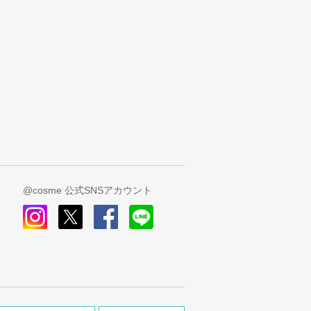
@cosme 公式SNSアカウント
instagram
x
facebook
line