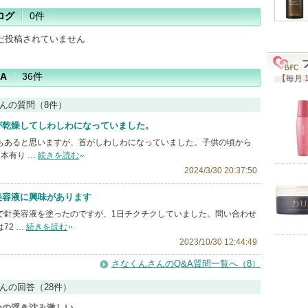
ログ
0件
だ投稿されていません
A
36件
【毎月 
んの質問（8件）
が乾燥してしわしわになっていました。
もあると思いますが、首がしわしわになっていました。子供の頃から
本有り …
続きを読む
2024/3/30 20:37:50
美容液に興味があります
で針美容液を塗ったのですが、1日チクチクしていました。問い合わせ
72 …
続きを読む
2023/10/30 12:44:49
さなくんさんのQ&A質問一覧へ（8）
んの回答（28件）
分の浮き沈み激しい