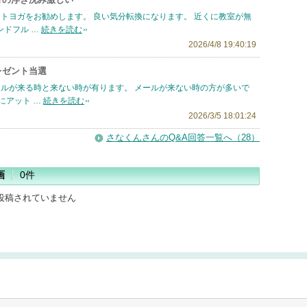
トヨガをお勧めします。 良い気分転換になります。 近くに教室が無
ンドフル …
続きを読む
2026/4/8 19:40:19
レゼント当選
ールが来る時と来ない時が有ります。 メールが来ない時の方が多いで
にアット …
続きを読む
2026/3/5 18:01:24
さなくんさんのQ&A回答一覧へ（28）
画
0件
投稿されていません