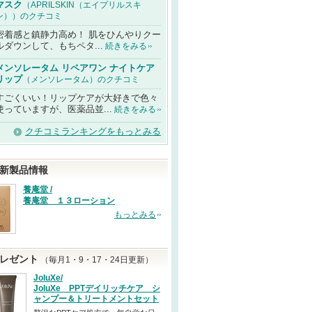
マスク
（APRILSKIN（エイプリルスキ
ン））のクチコミ
密着感と鎮静力高め！ 肌をひんやりクー
ルダウンして、もちペタ...
続きをみる
メンソレータム リペアワン ナイトケア
リップ
（メンソレータム）のクチコミ
すごくいい！リップケアが大好きで色々
使っていますが、医薬品並...
続きをみる
クチコミランキングをもっとみる
新製品情報
養庵堂 /
養庵堂 １３ローション
もっとみる
レゼント
（毎月1・9・17・24日更新）
JoluXe/
JoluXe PPTデイリッチケア シ
ャンプー＆トリートメントセット