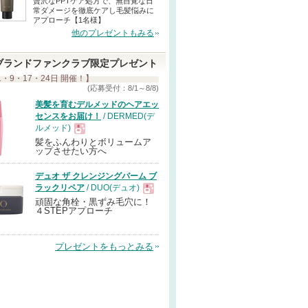
贅沢なPPTケア処方で、無自覚な日
常ダメージを徹底ケアし毛髪悩みに
アプローチ【1名様】
他のプレゼントもみる
ブランドファンクラブ限定プレゼント
1・9・17・24日 開催！】
(応募受付：8/1～8/8)
美髪を育むデルメッドのヘアエッ
センスをお届け！
/ DERMED(デ
ルメッド)
髪をふんわりとボリュームア
現
ップさせたい方へ
デュオ ザ クレンジングバーム ブ
品
ラックリペア
/ DUO(デュオ)
頑固な角栓・黒ずみ毛穴に！
現
４STEPアプローチ
品
プレゼントをもっとみる