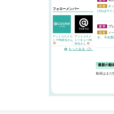
質問
ホッ
フォローメンバー
回答
ければマイ
プ
質問
メ
アットコスメス
アットコスメ
回答
す。 不在票
トアPR担当さん
トーキョーPR
担当さん
もっとみる（2）
最新の動
動画はまだ