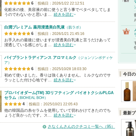
6
投稿日：2026/1/22 22:12:51
化粧水の後、美容液の前に使うと言う事でベタベタしてしま
うのでわないかと思いま…
続きを読む
白潤プレミアム 薬用浸透美白乳液
（肌ラボ）
6
投稿日：2026/1/21 21:45:16
お手入れの最後に使いますが浸透美白乳液と言うだけあって
浸透している感じがしま…
続きを読む
バイブラントラディアンス アロマミルク
（ジョンソンボディケ
ア）
6
投稿日：2025/10/28 18:03:30
今日の
初めて使いました。香りは強くありません。ミルクなのでサ
ラッとした付け心地です…
続きを読む
プロバイオダーム(TM) 3Dリフティング バイオトクシルPLGA
セラム
（BIOHEAL BOH）
4
投稿日：2025/10/21 22:05:43
他の韓国品の糸セラムを使用していて切れかけてきたのでち
最新プ
ょうど良かったです。ス…
続きを読む
さなくんさんのクチコミ一覧へ（95）