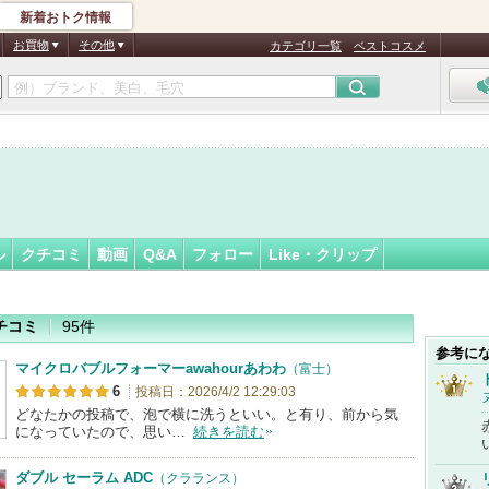
新着おトク情報
フォロー
さん
お買物
その他
カテゴリ一覧
ベストコスメ
認
証
済
ル
クチコミ
動画
Q&A
フォロー
Like・クリップ
チコミ
95件
参考に
マイクロバブルフォーマーawahourあわわ
（富士）
6
投稿日：2026/4/2 12:29:03
どなたかの投稿で、泡で横に洗うといい。と有り、前から気
になっていたので、思い…
続きを読む
ダブル セーラム ADC
（クラランス）