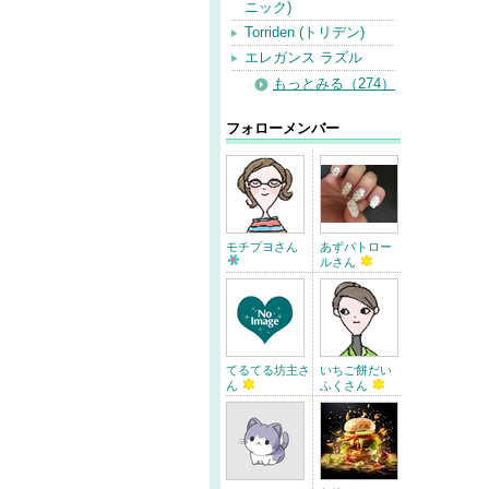
ニック)
Torriden (トリデン)
エレガンス ラズル
もっとみる（274）
フォローメンバー
モチプヨさん
あずパトロー
ルさん
てるてる坊主さ
いちご餅だい
ん
ふくさん