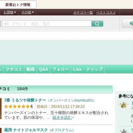
新着おトク情報
6
フォロー
さん
お買物
その他
カテゴリ一覧
ベストコスメ
認
証
済
ル
クチコミ
動画
Q&A
フォロー
Like・クリップ
チコミ
184件
参考に
3番 うるツヤ発酵トナー
（ナンバーズイン(numbuzin)）
6
投稿日：2024/11/12 17:38:22
ナンバーズインのトナー、五十種類の発酵エキスが配合され
ています。肌の保湿や、…
続きを読む
薬用 ナイトジェルマスク
（d プログラム）