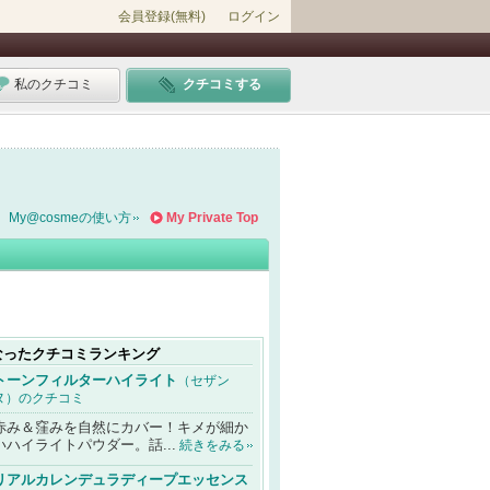
会員登録(無料)
ログイン
私のクチコミ
クチコミする
My@cosmeの使い方
My Private Top
なったクチコミランキング
トーンフィルターハイライト
（セザン
ヌ）のクチコミ
赤み＆窪みを自然にカバー！キメが細か
いハイライトパウダー。話...
続きをみる
リアルカレンデュラディープエッセンス