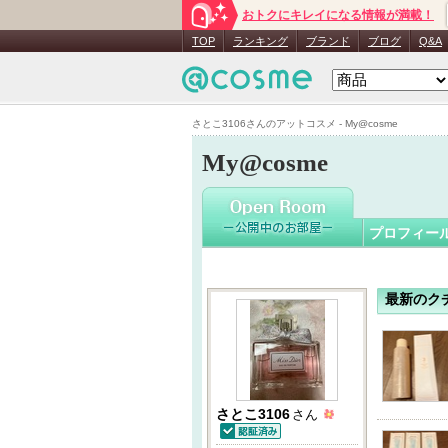
おトクにキレイになる情報が満載！
さとこ310
TOP
ランキング
ブランド
ブログ
Q&A
さとこ3106さんのアットコスメ - My@cosme
My@cosme
プロフィー
最新のク
さとこ3106
さん
認証済