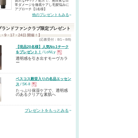
贅沢なPPTケア処方で、無自覚な日
常ダメージを徹底ケアし毛髪悩みに
アプローチ【1名様】
他のプレゼントもみる
ブランドファンクラブ限定プレゼント
1・9・17・24日 開催！】
(応募受付：8/1～8/8)
【現品20名様】人気No.1チーク
をプレゼント！
/ LoNLy
透明感を引き出すモーヴカラ
現
ー
品
ベスコス殿堂入りの名品エッセン
ス
/ SK-II
たっぷり保湿ケアで、透明感
現
のあるクリアな素肌へ
品
プレゼントをもっとみる