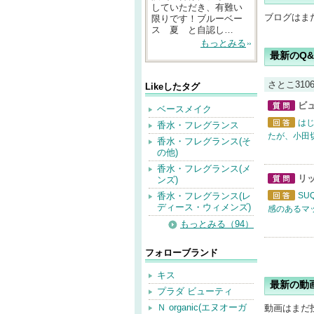
していただき、有難い
ブログはま
限りです！ブルーベー
ス 夏 と自認し…
もっとみる
最新のQ&
さとこ31
Likeしたタグ
ビ
ベースメイク
質問
は
香水・フレグランス
回答
たが、小田
香水・フレグランス(そ
の他)
香水・フレグランス(メ
リ
ンズ)
質問
香水・フレグランス(レ
S
ディース・ウィメンズ)
回答
感のあるマ
もっとみる（94）
フォローブランド
キス
最新の動
プラダ ビューティ
Ｎ organic(エヌオーガ
動画はまだ