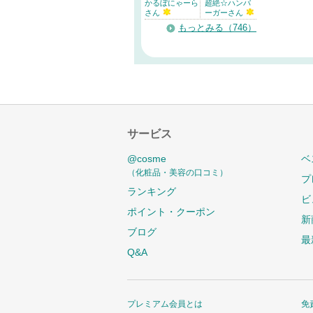
かるぼにゃーら
超絶☆ハンバ
さん
ーガーさん
もっとみる（746）
サービス
@cosme
ベ
（化粧品・美容の口コミ）
プ
ランキング
ビ
ポイント・クーポン
新
ブログ
最
Q&A
プレミアム会員とは
免