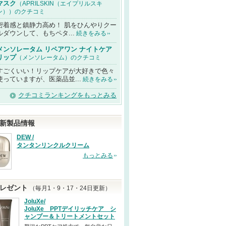
マスク
（APRILSKIN（エイプリルスキ
ン））のクチコミ
密着感と鎮静力高め！ 肌をひんやりクー
ルダウンして、もちペタ...
続きをみる
メンソレータム リペアワン ナイトケア
リップ
（メンソレータム）のクチコミ
すごくいい！リップケアが大好きで色々
使っていますが、医薬品並...
続きをみる
クチコミランキングをもっとみる
新製品情報
DEW /
タンタンリンクルクリーム
もっとみる
レゼント
（毎月1・9・17・24日更新）
JoluXe/
JoluXe PPTデイリッチケア シ
ャンプー＆トリートメントセット