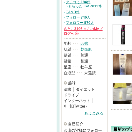
クチコミ
184
件
└
もらったLike
2811
件
Q&A
3
件
フォロー
746
人
フォロワー
570
人
さとこ3106
さんの
Myブ
ログへ
→
年齢
･･･
59歳
肌質
･･･
乾燥肌
髪質
･･･
普通
髪量
･･･
普通
星座
･･･
牡羊座
血液型
･･･
未選択
趣味
読書
ダイエット
ドライブ
インターネット
X（旧Twitter）
もっとみる
自己紹介
最新のブ
沢山の皆様にフォロー