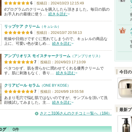
6
投稿日：2024/10/23 12:15:49
dプログラムのクリームを購入したら頂きました。毎日の肌の
お手入れの最後に使う…
続きを読む
リップケア クリーム
（キュレル）
6
投稿日：2024/10/7 20:58:13
乾燥や日焼けですぐに荒れてしまうので、キュレルの商品な
上に、可愛い色が楽しめ…
続きを読む
アンブリオリス モイスチャークリーム
（アンブリオリス）
7
投稿日：2024/9/23 17:13:09
ベタつかず、肌を滑らかに潤わせてくれる優秀クリームで
今日の
す。肌に刺激もなく、香り…
続きを読む
クリアピール セラム
（ONE BY KOSE）
7
投稿日：2024/9/9 19:55:58
あまり毛穴で悩む肌ではないのですが、サンプルを頂いて洗
顔後試してみました。主…
続きを読む
最新プ
さとこ3106さんのクチコミ一覧へ（184）
ログ
0件