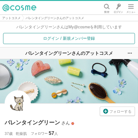
@cosme
アットコスメ
バレンタイングリーンさんのアットコスメ
バレンタイングリーンさんは
My@cosmeを利用しています
ログイン / 新規メンバー登録
バレンタイングリーンさんのアットコスメ
ユ
フォローする
バレンタイングリーン
さん
57
37歳
乾燥肌
フォロワー