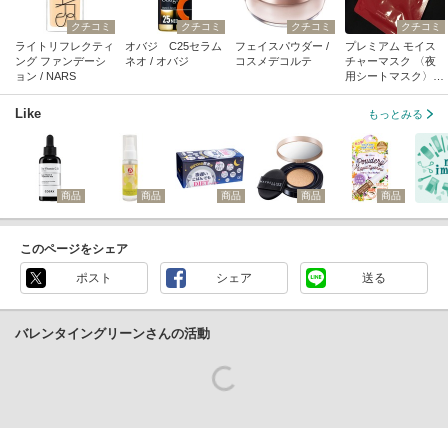
クチコミ
クチコミ
クチコミ
クチコミ
ライトリフレクティ
オバジ C25セラム
フェイスパウダー /
プレミアム モイス
ング ファンデーシ
ネオ / オバジ
コスメデコルテ
チャーマスク 〈夜
ョン / NARS
用シートマスク〉 /
Aurelie.
Like
もっとみる
商品
商品
商品
商品
商品
このページをシェア
ポスト
シェア
送る
バレンタイングリーンさんの活動