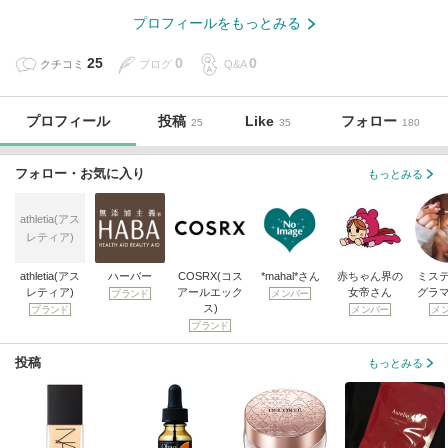
プロフィールをもっとみる
25
0
0
クチコミ
ブログ
Q&A
プロフィール
投稿
Like
フォロー
25
35
180
フォロー・お気に入り
もっとみる
athletia(アス
レティア)
athletia(アス
ハーバー
COSRX(コス
*mahal*さん
赤ちゃん界の
ミス
レティア)
アールエック
女帝さん
グラ
ブランド
メンバー
ス)
ブランド
メンバー
メ
ブランド
投稿
もっとみる