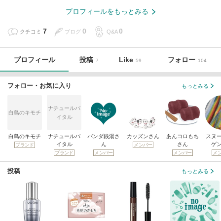
プロフィールをもっとみる
7
0
0
クチコミ
ブログ
Q&A
プロフィール
投稿
Like
フォロー
7
59
104
フォロー・お気に入り
もっとみる
ナチュールバ
白鳥のキモチ
イタル
白鳥のキモチ
ナチュールバ
パンダ銭湯さ
カッズンさん
あんコロもち
スヌ
イタル
ん
さん
ゲ
ブランド
メンバー
ブランド
メンバー
メンバー
メ
投稿
もっとみる