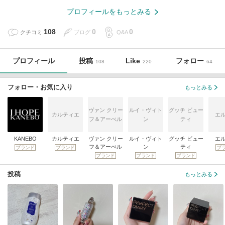
プロフィールをもっとみる
108
0
0
クチコミ
ブログ
Q&A
プロフィール
投稿
Like
フォロー
108
220
64
フォロー・お気に入り
もっとみる
ヴァン クリー
ルイ・ヴィト
グッチ ビュー
カルティエ
エ
フ＆アーぺル
ン
ティ
KANEBO
カルティエ
ヴァン クリー
ルイ・ヴィト
グッチ ビュー
エ
フ＆アーぺル
ン
ティ
ブランド
ブランド
ブ
ブランド
ブランド
ブランド
投稿
もっとみる