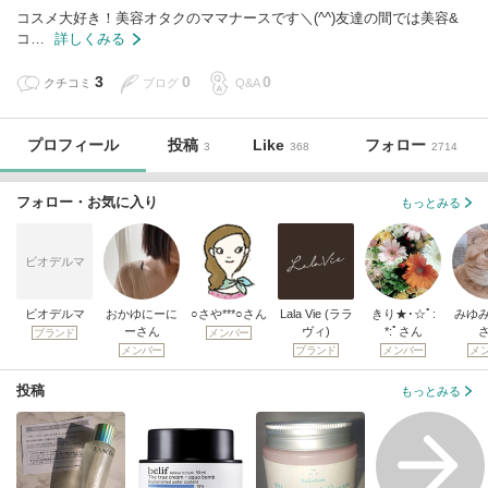
コスメ大好き！美容オタクのママナースです＼(^^)友達の間では美容&
コ…
詳しくみる
3
0
0
クチコミ
ブログ
Q&A
プロフィール
投稿
Like
フォロー
3
368
2714
フォロー・お気に入り
もっとみる
ビオデルマ
ビオデルマ
おかゆにーに
○さや***○さん
Lala Vie (ララ
きり★･☆ﾟ:
みゆ
ーさん
ヴィ)
*:ﾟさん
ブランド
メンバー
メンバー
ブランド
メンバー
メ
投稿
もっとみる