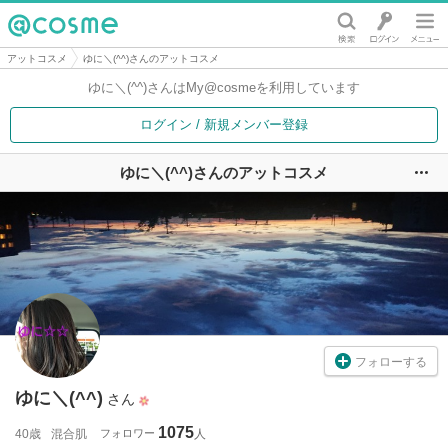
@cosme
アットコスメ
ゆに＼(^^)さんのアットコスメ
ゆに＼(^^)さんは
My@cosmeを利用しています
ログイン / 新規メンバー登録
ゆに＼(^^)さんのアットコスメ
ユ
フォローする
ゆに＼(^^)
さん
1075
40歳
混合肌
フォロワー