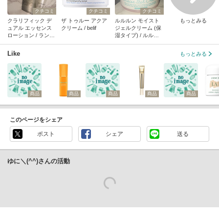
クチコミ
クチコミ
クチコミ
クラリフィック デ
ザ トゥルー アクア
ルルルン モイスト
もっとみる
ュアル エッセンス
クリーム / belif
ジェルクリーム (保
ローション / ランコ
湿タイプ) / ルルル
ム
ン
Like
もっとみる
商品
商品
商品
商品
商品
このページをシェア
ポスト
シェア
送る
ゆに＼(^^)さんの活動