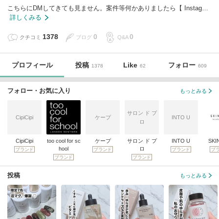
こちらにDMしてきても見ません。案件等何かありましたら【 Instag…
詳しくみる
1378
0
0
クチコミ
ブログ
Q&A
プロフィール
投稿
Like
フォロー
1378
62
609
フォロー・お気に入り
もっとみる
サロン ド プ
CipiCipi
ケープ
INTO U
ロ
CipiCipi
too cool for sc
ケープ
サロン ド プ
INTO U
SKI
hool
ロ
ブランド
ブランド
ブランド
ブ
ブランド
ブランド
投稿
もっとみる