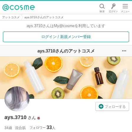
@cosme
アットコスメ
ays.3710さんのアットコスメ
ays.3710さんは
My@cosmeを利用しています
ログイン / 新規メンバー登録
ays.3710さんのアットコスメ
ユ
フォローする
ays.3710
さん
33
34歳
混合肌
フォロワー