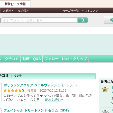
新着おトク情報
ちゃん＊…
フォロー
さん
お買物
その他
カテゴリ一覧
ベストコスメ
認
証
済
ル
クチコミ
動画
Q&A
フォロー
Like・クリップ
チコミ
68件
参考に
ポリッシングクリア ジェルウォッシュ
（ルナソル）
5
投稿日：2026/7/15 12:31:59
以前サンプルを使って良かったので購入。鼻、顎、頬の毛穴
の開いているところを意…
続きを読む
フェイシャル トリートメント セラム
（SK-II）