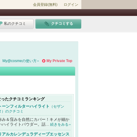
会員登録(無料)
ログイン
私のクチコミ
クチコミする
My@cosmeの使い方
My Private Top
なったクチコミランキング
トーンフィルターハイライト
（セザン
ヌ）のクチコミ
赤み＆窪みを自然にカバー！キメが細か
いハイライトパウダー。話...
続きをみる
リアルカレンデュラディープエッセンス