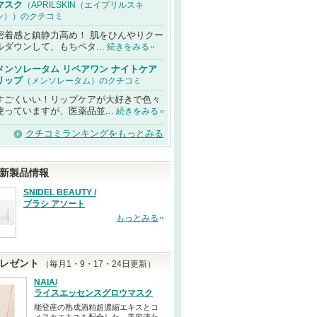
マスク
（APRILSKIN（エイプリルスキ
ン））のクチコミ
密着感と鎮静力高め！ 肌をひんやりクー
ルダウンして、もちペタ...
続きをみる
メンソレータム リペアワン ナイトケア
リップ
（メンソレータム）のクチコミ
すごくいい！リップケアが大好きで色々
使っていますが、医薬品並...
続きをみる
クチコミランキングをもっとみる
新製品情報
SNIDEL BEAUTY /
ブラシ アソート
もっとみる
レゼント
（毎月1・9・17・24日更新）
NAIA/
ライスエッセンスグロウマスク
能登産の熟成酒粕超濃縮エキスとコ