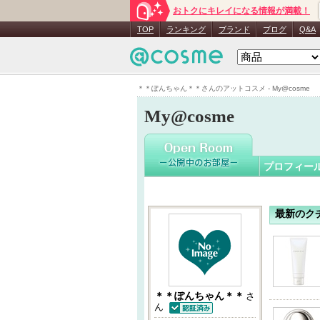
おトクにキレイになる情報が満載！
＊＊ぽん
TOP
ランキング
ブランド
ブログ
Q&A
＊＊ぽんちゃん＊＊さんのアットコスメ - My@cosme
My@cosme
プロフィー
最新のク
＊＊ぽんちゃん＊＊
さ
ん
認証済