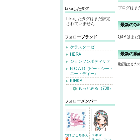
ブログはま
Likeしたタグ
Likeしたタグはまだ設定
されていません
最新のQ&
Q&Aはま
フォローブランド
ケラスターゼ
最新の動
HERA
ジョンソンボディケア
動画はまだ
B.C.A.D. (ビー・シー・
エー・ディー)
KINKA
もっとみる（708）
フォローメンバー
つけごこちさん
ユキ＠
Beauly（ビュ