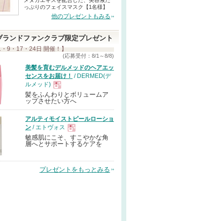
メヌカエキスを配合した、美容液た
っぷりのフェイスマスク【1名様】
他のプレゼントもみる
ブランドファンクラブ限定プレゼント
1・9・17・24日 開催！】
(応募受付：8/1～8/8)
美髪を育むデルメッドのヘアエッ
センスをお届け！
/ DERMED(デ
ルメッド)
髪をふんわりとボリュームア
現
ップさせたい方へ
アルティモイストピールローショ
品
ン
/ エトヴォス
敏感肌にこそ、すこやかな角
現
層へとサポートするケアを
品
プレゼントをもっとみる