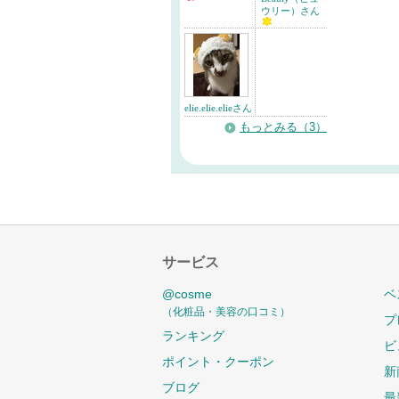
ウリー）さん
elie.elie.elieさん
もっとみる（3）
サービス
@cosme
ベ
（化粧品・美容の口コミ）
プ
ランキング
ビ
ポイント・クーポン
新
ブログ
最