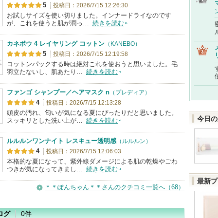
5
投稿日：2026/7/15 12:26:30
お試しサイズを使い切りました。インナードライなのです
が、これを使うと肌が潤っ…
続きを読む
カネボウ 4 レイヤリング コットン
（KANEBO）
5
投稿日：2026/7/15 12:19:58
コットンパックする時は絶対これを使おうと思いました。毛
羽立たないし、肌あたり…
続きを読む
ファンゴ シャンプー／ヘアマスク n
（プレディア）
4
投稿日：2026/7/15 12:13:28
頭皮の汚れ、匂いが気になる夏にぴったりだと思いました。
今日の
スッキリとした洗い上が…
続きを読む
ルルルンワンナイト レスキュー透明感
（ルルルン）
4
投稿日：2026/7/15 12:06:03
本格的な夏になって、紫外線ダメージによる肌の乾燥やごわ
つきが気になってきまし…
続きを読む
最新プ
＊＊ぽんちゃん＊＊さんのクチコミ一覧へ（68）
ログ
0件