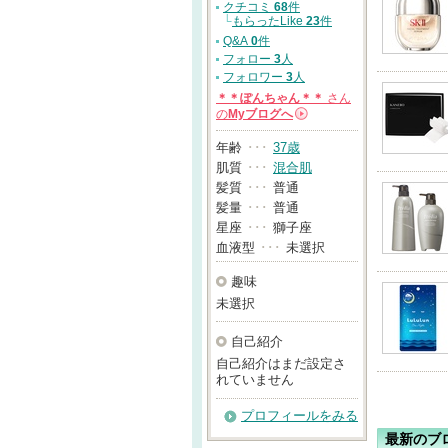
クチコミ
68
件
└
もらったLike
23
件
Q&A
0
件
フォロー
3
人
フォロワー
3
人
＊＊ぽんちゃん＊＊
さん
の
Myブログへ
→
年齢
･･･
37歳
肌質
･･･
混合肌
髪質
･･･
普通
髪量
･･･
普通
星座
･･･
獅子座
血液型
･･･
未選択
趣味
未選択
自己紹介
自己紹介はまだ設定さ
れていません
プロフィールをみる
最新のブ