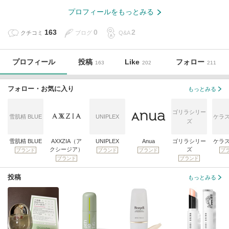
プロフィールをもっとみる
163
0
2
クチコミ
ブログ
Q&A
プロフィール
投稿
Like
フォロー
163
202
211
フォロー・お気に入り
もっとみる
ゴリラシリー
雪肌精 BLUE
UNIPLEX
ケラ
ズ
雪肌精 BLUE
AXXZIA（ア
UNIPLEX
Anua
ゴリラシリー
ケラ
クシージア）
ズ
ブランド
ブランド
ブランド
ブ
ブランド
ブランド
投稿
もっとみる