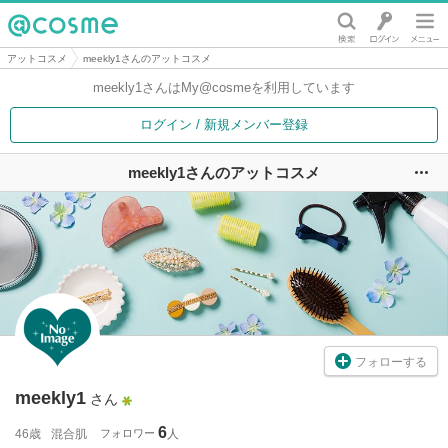
@cosme
アットコスメ
meekly1さんのアットコスメ
meekly1さんは
My@cosmeを利用しています
ログイン / 新規メンバー登録
meekly1さんのアットコスメ
ユ
フォローする
meekly1
さん
6
46歳
混合肌
フォロワー