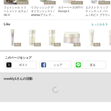
クチコミ
クチコミ
クチコミ
クチコミ
フェイシャル トリ
リフレッシング デ
カラーベースUVT-f /
エクストラ リップ
ートメント セラム /
オドラントミスト /
Rezept II
ティンテッド バー
SK-II
athletia(アスレティ
ム / ボビイ ブラウン
ア)
Like
もっとみる
商品
商品
商品
商品
商品
このページをシェア
ポスト
シェア
送る
meekly1さんの活動