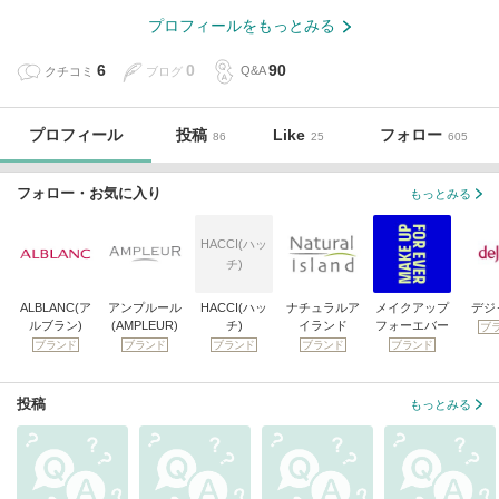
プロフィールをもっとみる
6
0
90
クチコミ
ブログ
Q&A
プロフィール
投稿
Like
フォロー
86
25
605
フォロー・お気に入り
もっとみる
HACCI(ハッ
チ)
ALBLANC(ア
アンプルール
HACCI(ハッ
ナチュラルア
メイクアップ
デジ
ルブラン)
(AMPLEUR)
チ)
イランド
フォーエバー
ブ
ブランド
ブランド
ブランド
ブランド
ブランド
投稿
もっとみる