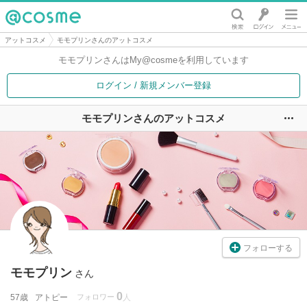
@cosme
アットコスメ
モモプリンさんのアットコスメ
モモプリンさんは
My@cosmeを利用しています
ログイン / 新規メンバー登録
モモプリンさんのアットコスメ
ユ
フォローする
モモプリン
さん
0
57歳
アトピー
フォロワー