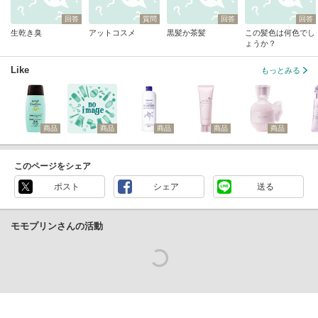
回答
質問
回答
回答
生乾き臭
アットコスメ
黒髪か茶髪
この髪色は何色でし
ょうか？
Like
もっとみる
商品
商品
商品
商品
商品
このページをシェア
ポスト
シェア
送る
モモプリンさんの活動