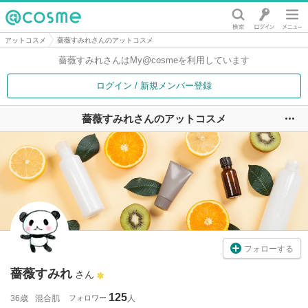
@cosme
アットコスメ
薔薇すみれさんのアットコスメ
薔薇すみれさんは
My@cosmeを利用しています
ログイン / 新規メンバー登録
薔薇すみれさんのアットコスメ
ユ
フォローする
薔薇すみれ
さん
125
36歳
混合肌
フォロワー