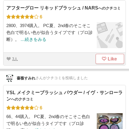
アフターグロー リキッドブラッシュ / NARS
へのクチコミ
6
2800、3974購入。 PC夏、2nd春のそこそこ
色白で明るい色が似合うタイプです（プロ診
断）。
…続きをみる
Like
3
さん
がクチコミを投稿しました
薔薇すみれ
YSL メイクミーブラッシュ パウダー / イヴ・サンローラ
ン
へのクチコミ
6
66、44購入。 PC夏、2nd春のそこそこ色白
で明るい色が似合うタイプです（プロ診