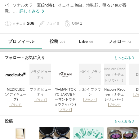
パーソナルカラー夏(2nd春)、そこそこ色白、地味顔。明るい色が得
意。…
詳しくみる
206
0
1
クチコミ
ブログ
Q&A
プロフィール
投稿
Like
フォロー
207
96
73
フォロー・お気に入り
もっとみる
Natuore Reco
プラダ ビュー
ボビイ ブラウ
ver（ナチュ
D
ティ
ン
レリカバー）
MEDICUBE
プラダ ビュー
YA-MAN TOK
ボビイ ブラウ
Natuore Reco
D
(メディキュー
ティ
YO JAPAN(ヤ
ン
ver（ナチュ
ブ
ブ)
ーマントウキ
レリカバー）
ブランド
ブランド
ョウジャパン)
ブランド
ブランド
ブランド
投稿
もっとみる