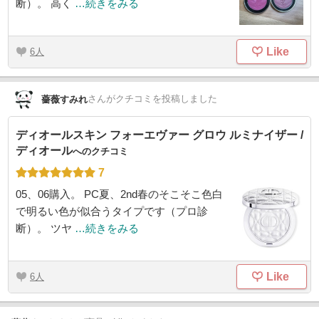
断）。 高く
…続きをみる
Like
6
さん
がクチコミを投稿しました
薔薇すみれ
ディオールスキン フォーエヴァー グロウ ルミナイザー /
ディオール
へのクチコミ
7
05、06購入。 PC夏、2nd春のそこそこ色白
で明るい色が似合うタイプです（プロ診
断）。 ツヤ
…続きをみる
Like
6