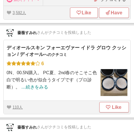
Like
Have
3,592
さん
がクチコミを投稿しました
薔薇すみれ
ディオールスキン フォーエヴァー イドラ グロウ クッシ
ョン / ディオール
へのクチコミ
6
0N、00.5N購入。 PC夏、2nd春のそこそこ色
白で明るい色が似合うタイプです（プロ診
断）。
…続きをみる
Like
110
さん
がクチコミを投稿しました
薔薇すみれ