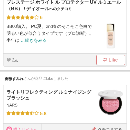
プレステージ ホワイト ル プロテクター UV ルミエール
（BB） / ディオール
へのクチコミ
6
BB00購入。 PC夏、2nd春のそこそこ色白で
明るい色が似合うタイプです（プロ診断）。
半年は
…続きをみる
Like
2
さん
が商品にLikeしました
薔薇すみれ
ライトリフレクティング ルミナイジング
ブラッシュ
NARS
5.8
購入サイトへ
クチコミする