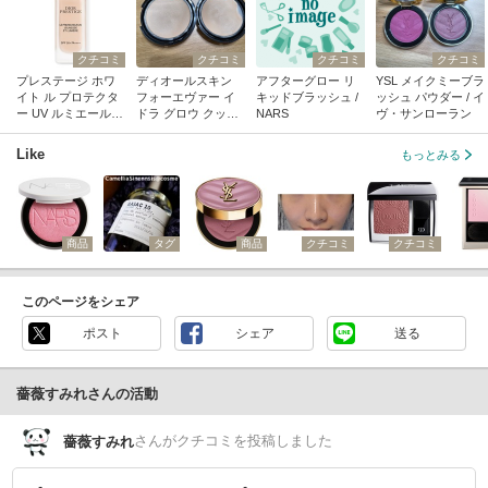
クチコミ
クチコミ
クチコミ
クチコミ
プレステージ ホワ
ディオールスキン
アフターグロー リ
YSL メイクミーブラ
イト ル プロテクタ
フォーエヴァー イ
キッドブラッシュ /
ッシュ パウダー / イ
ー UV ルミエール
ドラ グロウ クッシ
NARS
ヴ・サンローラン
（BB） / ディオール
ョン / ディオール
Like
もっとみる
商品
タグ
商品
クチコミ
クチコミ
このページをシェア
ポスト
シェア
送る
薔薇すみれさんの活動
さん
がクチコミを投稿しました
薔薇すみれ