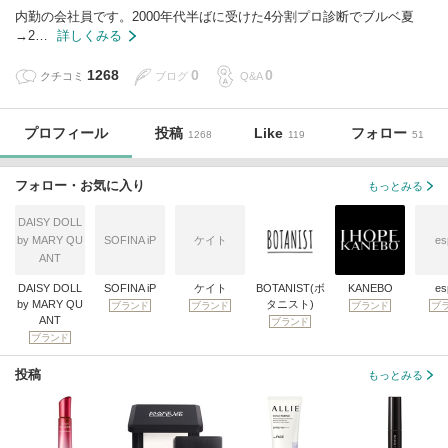
内勤の会社員です。2000年代半ばに受けた4分割プロ診断でブルベ夏
→2…
詳しくみる
1268
0
0
クチコミ
ブログ
Q&A
プロフィール
投稿
Like
フォロー
1268
119
51
フォロー・お気に入り
もっとみる
DAISY DOLL
by MARY QU
SOFINA iP
ケイト
es
ANT
DAISY DOLL
SOFINA iP
ケイト
BOTANIST(ボ
KANEBO
es
by MARY QU
タニスト)
ブランド
ブランド
ブランド
ブ
ANT
ブランド
ブランド
投稿
もっとみる