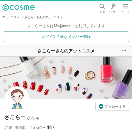
@cosme
アットコスメ
さこらーさんのアットコスメ
さこらーさんは
My@cosmeを利用しています
ログイン / 新規メンバー登録
さこらーさんのアットコスメ
ユ
フォローする
さこらー
さん
44
42歳
普通肌
フォロワー