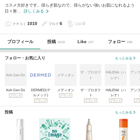
コスメ大好きです。揺らぎ肌なので、揺らがない強いお肌になれるよう
日々努…
詳しくみる
1010
6
0
クチコミ
ブログ
Q&A
プロフィール
投稿
Like
フォロー
1016
107
336
フォロー・お気に入り
もっとみる
ザ・プロダク
HALENA（ハ
アン
Koh Gen Do
メディオン
ト
レナ）
Koh Gen Do
DERMED(デ
メディオン
ザ・プロダク
HALENA（ハ
アン
ルメッド)
ト
レナ）
ブランド
ブランド
ブランド
ブランド
ブランド
ブ
投稿
もっとみる