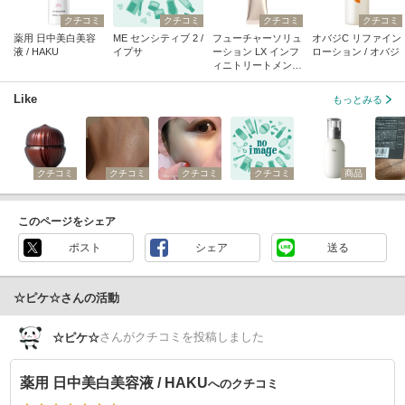
クチコミ
クチコミ
クチコミ
クチコミ
薬用 日中美白美容
ME センシティブ 2 /
フューチャーソリュ
オバジC リファイン
液 / HAKU
イプサ
ーション LX インフ
ローション / オバジ
ィニトリートメント
プライマー / SHISEI
DO
Like
もっとみる
クチコミ
クチコミ
クチコミ
クチコミ
商品
このページをシェア
ポスト
シェア
送る
☆ピケ☆さんの活動
さん
がクチコミを投稿しました
☆ピケ☆
薬用 日中美白美容液 / HAKU
へのクチコミ