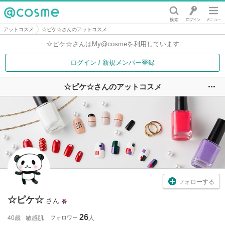
@cosme
アットコスメ
☆ピケ☆さんのアットコスメ
☆ピケ☆さんは
My@cosmeを利用しています
ログイン / 新規メンバー登録
☆ピケ☆さんのアットコスメ
ユ
フォローする
☆ピケ☆
さん
26
40歳
敏感肌
フォロワー