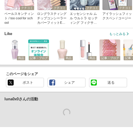
クチコミ
クチコミ
クチコミ
クチコミ
ベールスキンティン
ロングラスティング
エッセンシャル ム
アイラッシュフィッ
ト / too cool for sch
チップコンシーラー
ル ウルトラ セッテ
クスペン / コージー
ool
カバーフィットEX /
ィング フィクサー /
LUNA
JUNGSAEMMOOL
Like
もっとみる
商品
記事・ブログ
商品
商品
記事・ブログ
記事
このページをシェア
ポスト
シェア
送る
luna0x0さんの活動