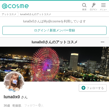
@cosme
アットコスメ
luna0x0さんのアットコスメ
luna0x0さんは
My@cosmeを利用しています
ログイン / 新規メンバー登録
luna0x0さんのアットコスメ
ユ
フォローする
luna0x0
さん
0
36歳
乾燥肌
フォロワー