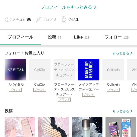
プロフィールをもっとみる
96
0
1
クチコミ
ブログ
Q&A
プロフィール
投稿
Like
フォロー
97
118
129
フォロー・お気に入り
もっとみる
フローラノー
CipiCipi
ティス ジルス
Collatein
AN
チュアート
リバイタル
CipiCipi
フローラノー
メイクアップ
Collatein
AN
ティス ジルス
フォーエバー
ブランド
ブランド
ブランド
ブ
チュアート
ブランド
ブランド
投稿
もっとみる