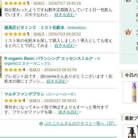
5
投稿日：2026/7/17 19:43:16
箱が変わったようですね数年定期購入していて１日一包飲ん
でいます。ズボラなわた…
続きを読む
超高圧ビタミンＣ ミスト化粧水
（matsukiyo）
5
投稿日：2026/7/13 08:26:52
ミスト状の化粧水を探して購入しました！導入としても使え
るとのことで試してみま…
続きを読む
N organic Basic バランシング エッセンスミルク
（Ｎ
organic(エヌオーガニック)）
4
投稿日：2026/4/15 08:52:59
今日の
プレゼント品です、@cosmeさんありがとうございます！化
粧水の後に１プッシ…
続きを読む
マルチファンデブラシ
（ロージーローザ）
4
投稿日：2026/3/17 08:39:01
薄付きになってキレイ指で伸ばすよりもすーっと薄付きで
す。ブラシがファンデを吸…
続きを読む
最新プ
ぶたこたんさんのクチコミ一覧へ（37）