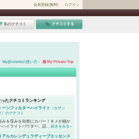
会員登録(無料)
ログイン
私のクチコミ
クチコミする
My@cosmeの使い方
My Private Top
なったクチコミランキング
トーンフィルターハイライト
（セザン
ヌ）のクチコミ
赤み＆窪みを自然にカバー！キメが細か
いハイライトパウダー。話...
続きをみる
リアルカレンデュラディープエッセンス