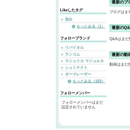
最新のブ
Likeしたタグ
ブログはま
美白
もっとみる（1）
最新のQ&
フォローブランド
Q&Aはま
リバイタル
ランコム
最新の動
マジョリカ マジョルカ
動画はまだ
シュミテクト
ダーマレーザー
もっとみる（193）
フォローメンバー
フォローメンバーはまだ
設定されていません