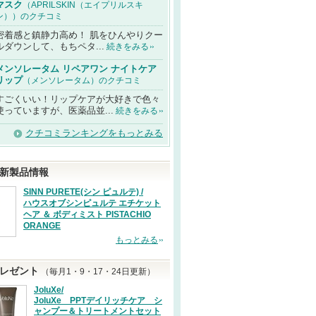
マスク
（APRILSKIN（エイプリルスキ
ン））のクチコミ
密着感と鎮静力高め！ 肌をひんやりクー
ルダウンして、もちペタ...
続きをみる
メンソレータム リペアワン ナイトケア
リップ
（メンソレータム）のクチコミ
すごくいい！リップケアが大好きで色々
使っていますが、医薬品並...
続きをみる
クチコミランキングをもっとみる
新製品情報
SINN PURETE(シン ピュルテ) /
ハウスオブシンピュルテ エチケット
ヘア ＆ ボディミスト PISTACHIO
ORANGE
もっとみる
レゼント
（毎月1・9・17・24日更新）
JoluXe/
JoluXe PPTデイリッチケア シ
ャンプー＆トリートメントセット