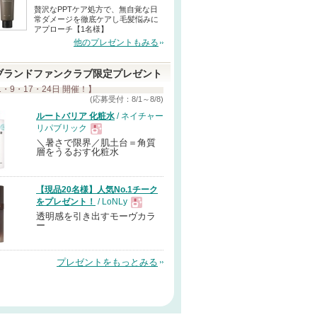
贅沢なPPTケア処方で、無自覚な日
常ダメージを徹底ケアし毛髪悩みに
アプローチ【1名様】
他のプレゼントもみる
ブランドファンクラブ限定プレゼント
1・9・17・24日 開催！】
(応募受付：8/1～8/8)
ルートバリア 化粧水
/ ネイチャー
リパブリック
＼暑さで限界／肌土台＝角質
現
層をうるおす化粧水
品
【現品20名様】人気No.1チーク
をプレゼント！
/ LoNLy
透明感を引き出すモーヴカラ
現
ー
品
プレゼントをもっとみる