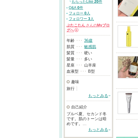
└
もらったLike
20
件
Q&A
0
件
フォロー
0
人
フォロワー
3
人
ぶたこたん
さんの
Myブロ
グへ
→
年齢
･･･
36歳
肌質
･･･
敏感肌
髪質
･･･
硬い
髪量
･･･
多い
星座
･･･
山羊座
血液型
･･･
B型
趣味
旅行
もっとみる
自己紹介
ブルベ夏、セカンド冬
です。肌のトーンは暗
めです。…
もっとみる