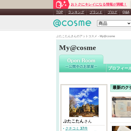
おトクにキレイになる情報が満載！
ぶたこた
TOP
ランキング
ブランド
ブログ
Q&A
ぶたこたんさんのアットコスメ - My@cosme
My@cosme
プロフィー
最新のク
ぶたこたん
さん
クチコミ
37
件