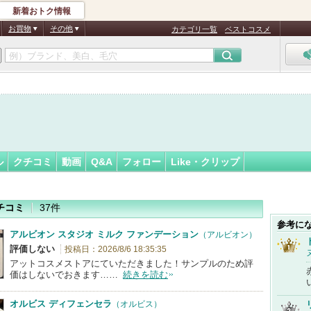
新着おトク情報
ん
フォロー
さん
お買物
その他
カテゴリ一覧
ベストコスメ
ル
クチコミ
動画
Q&A
フォロー
Like・クリップ
チコミ
37件
参考に
アルビオン スタジオ ミルク ファンデーション
（アルビオン）
評価しない
投稿日：2026/8/6 18:35:35
アットコスメストアにていただきました！サンプルのため評
価はしないでおきます……
続きを読む
オルビス ディフェンセラ
（オルビス）