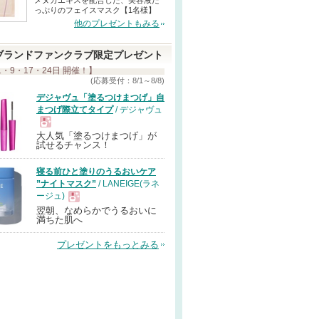
メヌカエキスを配合した、美容液た
っぷりのフェイスマスク【1名様】
他のプレゼントもみる
ブランドファンクラブ限定プレゼント
1・9・17・24日 開催！】
(応募受付：8/1～8/8)
デジャヴュ「塗るつけまつげ」自
まつげ際立てタイプ
/ デジャヴュ
大人気「塗るつけまつげ」が
現
試せるチャンス！
寝る前ひと塗りのうるおいケア
品
”ナイトマスク”
/ LANEIGE(ラネ
ージュ)
翌朝、なめらかでうるおいに
現
満ちた肌へ
プレゼントをもっとみる
品