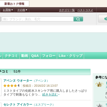
新着おトク情報
フォロー
さん
お買物
その他
カテゴリ一覧
ベストコスメ
ル
クチコミ
動画
Q&A
フォロー
Like・クリップ
チコミ
51件
参考に
アベンヌ ウオーター
（アベンヌ）
4
投稿日：2016/2/2 16:13:07
ミストタイプの化粧水スキンケア用に購入しましたさっぱり
タイプで刺激もなくタつ…
続きを読む
セレクト アイカラー
（エスプリーク）