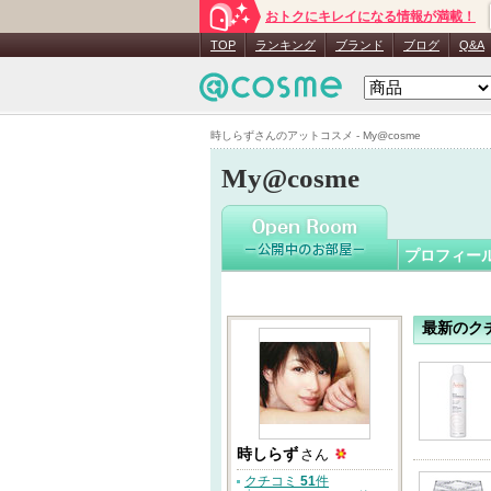
おトクにキレイになる情報が満載！
時しらず
TOP
ランキング
ブランド
ブログ
Q&A
時しらずさんのアットコスメ - My@cosme
My@cosme
プロフィー
最新のク
時しらず
さん
クチコミ
51
件