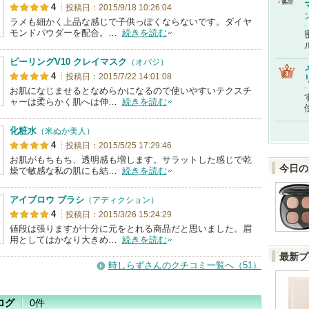
4
投稿日：2015/9/18 10:26:04
ラメも細かく上品な感じで子供っぽくならないです。ダイヤ
モンドパウダーを配合。…
続きを読む
ピーリングV10 クレイマスク
（オバジ）
4
投稿日：2015/7/22 14:01:08
お肌になじませるとなめらかになるので使いやすいテクスチ
ャーは柔らかく肌へは伸…
続きを読む
化粧水
（米ぬか美人）
4
投稿日：2015/5/25 17:29:46
お肌がもちもち、透明感も増します。サラットした感じで乾
今日の
燥で敏感な私の肌にも結…
続きを読む
アイブロウ ブラシ
（アディクション）
4
投稿日：2015/3/26 15:24:29
値段は張りますが十分に元をとれる商品だと思いました。眉
用としてはかなり大きめ…
続きを読む
最新プ
時しらずさんのクチコミ一覧へ（51）
ログ
0件