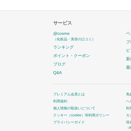
サービス
@cosme
ベ
（化粧品・美容の口コミ）
プ
ランキング
ビ
ポイント・クーポン
新
ブログ
最
Q&A
プレミアム会員とは
免
利用規約
ヘ
個人情報の取扱いについて
利
クッキー（cookie）等利用ポリシー
カ
プライバシーガイド
現
（