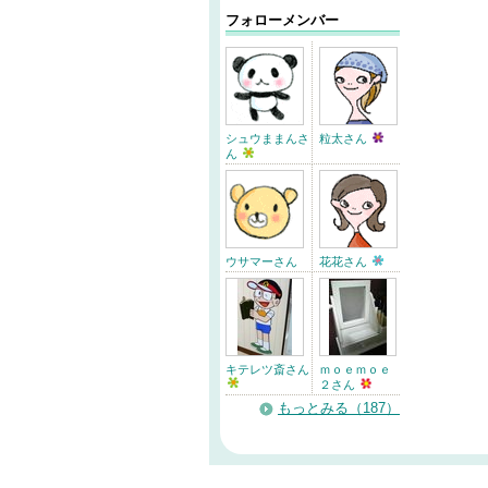
フォローメンバー
シュウままんさ
粒太さん
ん
ウサマーさん
花花さん
キテレツ斎さん
ｍｏｅｍｏｅ
２さん
もっとみる（187）