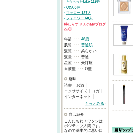
└
もらったLike
119
件
Q&A
0
件
フォロー
187
人
フォロワー
68
人
時しらず
さんの
Myブログ
へ
→
年齢
･･･
48歳
肌質
･･･
普通肌
髪質
･･･
柔らかい
髪量
･･･
普通
星座
･･･
天秤座
血液型
･･･
O型
趣味
読書
お酒
エクササイズ
ヨガ
インターネット
もっとみる
自己紹介
こんにちわ！ワタシは
ポジティブ人間です。
なので基本的に悪い口
最新のブ