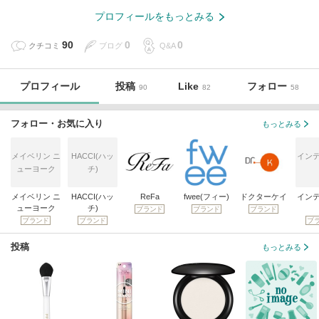
プロフィールをもっとみる
90
0
0
クチコミ
ブログ
Q&A
プロフィール
投稿
Like
フォロー
90
82
58
フォロー・お気に入り
もっとみる
メイベリン ニ
HACCI(ハッ
イン
ューヨーク
チ)
メイベリン ニ
HACCI(ハッ
ReFa
fwee(フィー)
ドクターケイ
イン
ューヨーク
チ)
ブランド
ブランド
ブランド
ブランド
ブランド
ブ
投稿
もっとみる