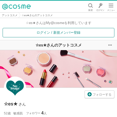
@cosme
アットコスメ
☆es★さんのアットコスメ
☆es★さんは
My@cosmeを利用しています
ログイン / 新規メンバー登録
☆es★さんのアットコスメ
ユ
フォローする
☆es★
さん
4
52歳
敏感肌
フォロワー