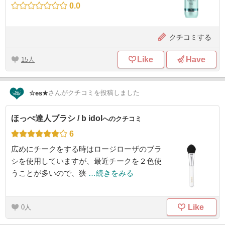
0.0
クチコミする
Like
Have
15
さん
がクチコミを投稿しました
☆es★
ほっぺ達人ブラシ / b idol
へのクチコミ
6
広めにチークをする時はロージローザのブラ
シを使用していますが、最近チークを２色使
うことが多いので、狭
…続きをみる
Like
0