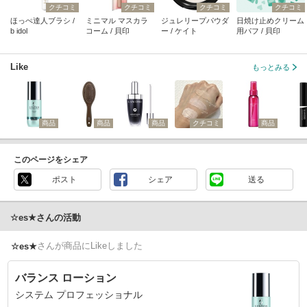
クチコミ
クチコミ
クチコミ
クチコミ
ほっぺ達人ブラシ /
ミニマル マスカラ
ジュレリープパウダ
日焼け止めクリーム
b idol
コーム / 貝印
ー / ケイト
用パフ / 貝印
Like
もっとみる
商品
商品
商品
クチコミ
商品
このページをシェア
ポスト
シェア
送る
☆es★さんの活動
さん
が商品にLikeしました
☆es★
バランス ローション
システム プロフェッショナル