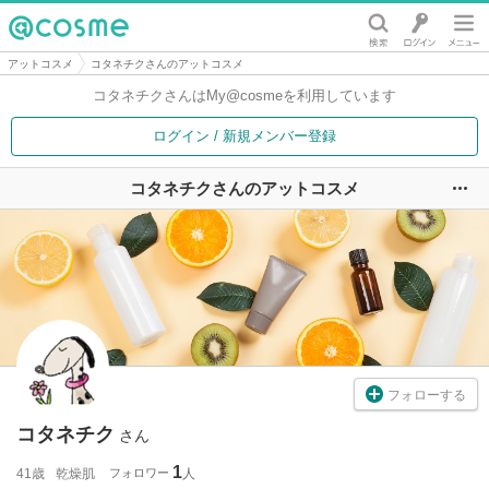
@cosme
アットコスメ
コタネチクさんのアットコスメ
コタネチクさんは
My@cosmeを利用しています
ログイン / 新規メンバー登録
コタネチクさんのアットコスメ
ユ
フォローする
コタネチク
さん
1
41歳
乾燥肌
フォロワー