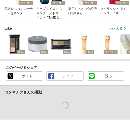
クチコミ
クチコミ
クチコミ
クチコミ
毛穴レスコンシーラ
キープモイスト シ
薬用しっとり化粧液
マイラッシュ アド
ー / セザンヌ
ャンプー／トリート
/ 乾燥さん
バンスト / オペラ
メント / T/ME U
（タイムユー）
Like
もっとみる
商品
商品
商品
商品
クチコミ
このページをシェア
ポスト
シェア
送る
コタネチクさんの活動