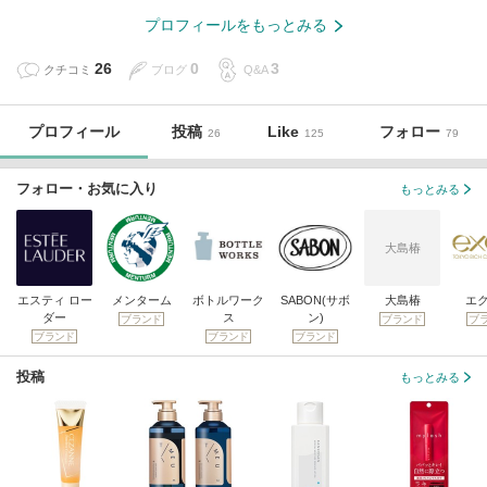
プロフィールをもっとみる
26
0
3
クチコミ
ブログ
Q&A
プロフィール
投稿
Like
フォロー
26
125
79
フォロー・お気に入り
もっとみる
大島椿
エスティ ロー
メンターム
ボトルワーク
SABON(サボ
大島椿
エ
ダー
ス
ン)
ブランド
ブランド
ブ
ブランド
ブランド
ブランド
投稿
もっとみる