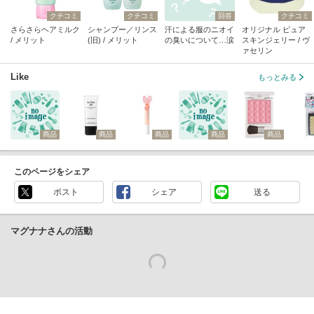
クチコミ
クチコミ
回答
クチコミ
さらさらヘアミルク
シャンプー／リンス
汗による服のニオイ
オリジナル ピュア
/ メリット
(旧) / メリット
の臭いについて…涙
スキンジェリー / ヴ
ァセリン
Like
もっとみる
商品
商品
商品
商品
商品
このページをシェア
ポスト
シェア
送る
マグナナさんの活動