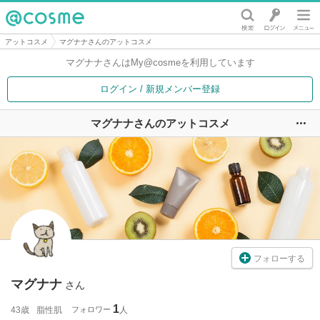
@cosme
アットコスメ
マグナナさんのアットコスメ
マグナナさんは
My@cosmeを利用しています
ログイン / 新規メンバー登録
マグナナさんのアットコスメ
ユ
フォローする
マグナナ
さん
1
43歳
脂性肌
フォロワー