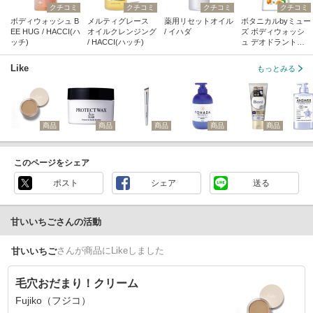
クチコミ
クチコミ
クチコミ
クチコミ
ボディウォッシュ B
メルティグレース
薬用リセットオイル
ボタニカルbyミュー
EE HUG / HACCI(ハ
オイルクレンジング
/ イハダ
ズ ボディウォッシ
ッチ)
/ HACCI(ハッチ)
ュ デオドラントク
リアモイスト / ミュ
ーズ
Like
もっとみる
商品
商品
商品
商品
商品
このページをシェア
ポスト
シェア
送る
甘いいちごさんの活動
さん
が商品にLikeしました
甘いいちご
毛穴おだまり！クリーム
Fujiko（フジコ）