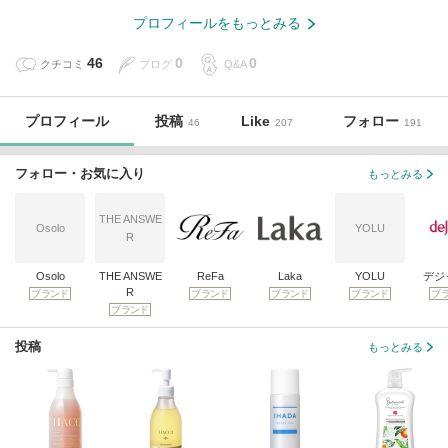
プロフィールをもっとみる
46
0
0
クチコミ
ブログ
Q&A
プロフィール
投稿
Like
フォロー
46
207
191
フォロー・お気に入り
もっとみる
THE ANSWE
Osolo
YOLU
R
Osolo
THE ANSWE
ReFa
Laka
YOLU
デジ
R
ブランド
ブランド
ブランド
ブランド
ブ
ブランド
投稿
もっとみる