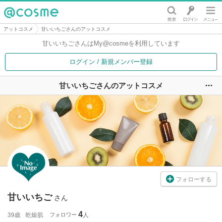
@cosme
アットコスメ
甘いいちごさんのアットコスメ
甘いいちごさんは
My@cosmeを利用しています
ログイン / 新規メンバー登録
甘いいちごさんのアットコスメ
ユ
フォローする
甘いいちご
さん
4
39歳
乾燥肌
フォロワー