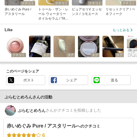
クチコミ
クチコミ
クチコミ
クチコミ
赤いめぐみ Pure /
トゥール・ザン・レ
ピュアセリV エッセ
リセットクリア / ベ
アスタリール
ール ウォータリー
ンス / コモエース
ネフィーク
オイルセラム / TAYA
オリジナル
Like
もっとみる
クチコミ
タグ
タグ
タグ
タグ
このページをシェア
ポスト
シェア
送る
ぷらむとめろんさんの活動
さん
がクチコミを投稿しました
ぷらむとめろん
赤いめぐみ Pure / アスタリール
へのクチコミ
6