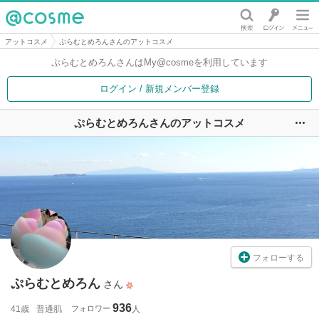
@cosme
アットコスメ
ぷらむとめろんさんのアットコスメ
ぷらむとめろんさんは
My@cosmeを利用しています
ログイン / 新規メンバー登録
ぷらむとめろんさんのアットコスメ
ユ
フォローする
ぷらむとめろん
さん
936
41歳
普通肌
フォロワー