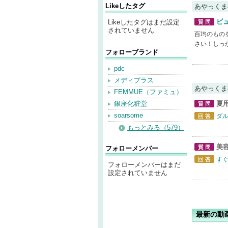
Likeしたタグ
あやっくま
ビ
Likeしたタグはまだ設定
されていません
質問
百均のもの
さい！しっ
フォローブランド
pdc
メディプラス
あやっくま
FEMMUE（ファミュ）
銀座化粧堂
夏
質問
soarsome
ダ
回答
もっとみる（579）
美
フォローメンバー
質問
す
フォローメンバーはまだ
回答
設定されていません
最新の動