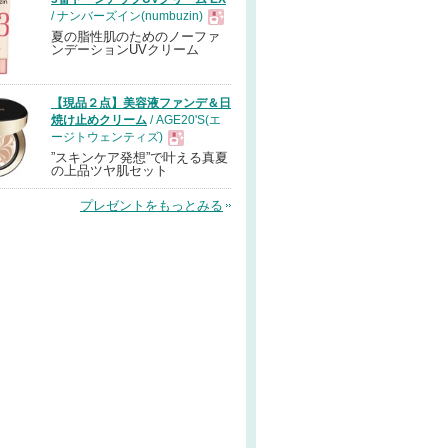
/ ナンバーズイン(numbuzin)
夏の脂性肌のためのノーファ
現
ンデーションUVクリーム
品
【現品２点】美容液ファンデ＆日
焼け止めクリーム
/ AGE20'S(エ
ージトウェンティズ)
”スキンケア発想”で叶える真夏
現
の上品ツヤ肌セット
プレゼントをもっとみる
品