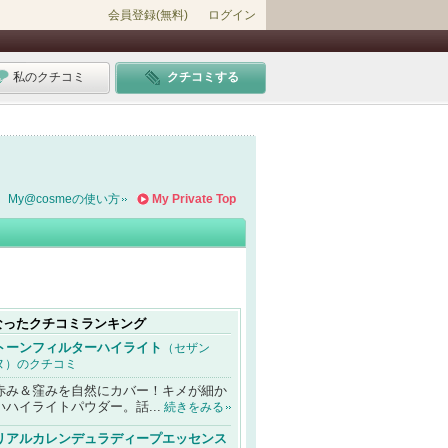
会員登録(無料)
ログイン
私のクチコミ
クチコミする
My@cosmeの使い方
My Private Top
なったクチコミランキング
トーンフィルターハイライト
（セザン
ヌ）のクチコミ
赤み＆窪みを自然にカバー！キメが細か
いハイライトパウダー。話...
続きをみる
リアルカレンデュラディープエッセンス