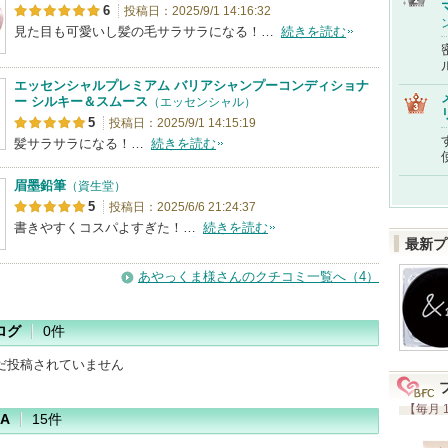
6
投稿日：2025/9/1 14:16:32
見た目も可愛いし髪の毛サラサラになる！…
続きを読む
エッセンシャルプレミアム バリアシャンプーコンディショナ
ー シルキー＆スムース
（エッセンシャル）
5
投稿日：2025/9/1 14:15:19
髪サラサラになる！…
続きを読む
眉墨鉛筆
（資生堂）
5
投稿日：2025/6/6 21:24:37
書きやすくコスパよすぎた！…
続きを読む
最新プ
あやっくま様さんのクチコミ一覧へ（4）
ログ
0件
だ投稿されていません
【毎月 
A
15件