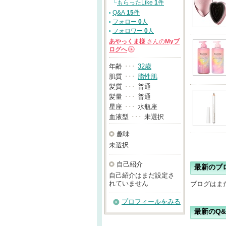
└
もらったLike
1
件
Q&A
15
件
フォロー
0
人
フォロワー
0
人
あやっくま様
さんの
Myブ
ログへ
→
年齢
･･･
32歳
肌質
･･･
脂性肌
髪質
･･･
普通
髪量
･･･
普通
星座
･･･
水瓶座
血液型
･･･
未選択
趣味
未選択
自己紹介
最新のブ
自己紹介はまだ設定さ
れていません
ブログはま
プロフィールをみる
最新のQ&