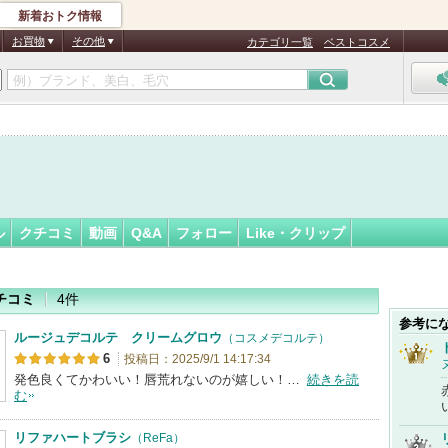
新着おトク情報
ま様
フォロー
さん
お買物
その他
カテゴリ一覧
ベストコスメ
ル
クチコミ
動画
Q&A
フォロー
Like・クリップ
チコミ
4件
参考に
ルージュデコルテ クリームグロウ
（コスメデコルテ）
6
投稿日：2025/9/1 14:17:34
発色良くてかわいい！唇荒れないのが嬉しい！…
続きを読
む
リファハートブラシ
（ReFa）