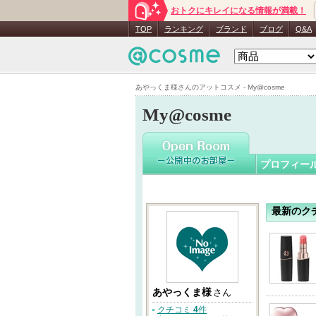
おトクにキレイになる情報が満載！
あやっく
TOP
ランキング
ブランド
ブログ
Q&A
あやっくま様さんのアットコスメ - My@cosme
My@cosme
プロフィー
最新のク
あやっくま様
さん
クチコミ
4
件