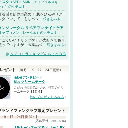
マスク
（APRILSKIN（エイプリルスキ
ン））のクチコミ
密着感と鎮静力高め！ 肌をひんやりクー
ルダウンして、もちペタ...
続きをみる
メンソレータム リペアワン ナイトケア
リップ
（メンソレータム）のクチコミ
すごくいい！リップケアが大好きで色々
使っていますが、医薬品並...
続きをみる
クチコミランキングをもっとみる
レゼント
（毎月1・9・17・24日更新）
＆be(アンドビー)/
&be クリームチーク
こだわりの血色とツヤ、待望のクリ
ームチーク【1名様】
他のプレゼントもみる
ブランドファンクラブ限定プレゼント
1・9・17・24日 開催！】
(応募受付：8/9～8/16)
3番トーンアップUVクリーム EX